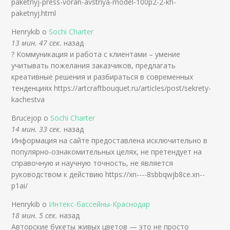
paketnyj-press-voran-avstriya-model-100p2-2-kh-
paketnyj.html
Henrykib о
Sochi Charter
13 мин. 47 сек.
назад
? Коммуникация и работа с клиентами – умение
учитывать пожелания заказчиков, предлагать
креативные решения и разбираться в современных
тенденциях https://artcraftbouquet.ru/articles/post/sekrety-
kachestva
Brucejop о
Sochi Charter
14 мин. 33 сек.
назад
Информация на сайте предоставлена исключительно в
популярно-ознакомительных целях, не претендует на
справочную и научную точность, не является
руководством к действию https://xn----8sbbqwjb8ce.xn--
p1ai/
Henrykib о
Интекс-бассейны-Краснодар
18 мин. 5 сек.
назад
Авторские букеты живых цветов — это не просто