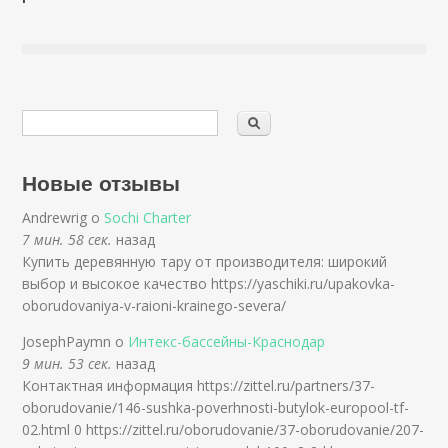
Новые отзывы
Andrewrig о
Sochi Charter
7 мин. 58 сек.
назад
Купить деревянную тару от производителя: широкий
выбор и высокое качество https://yaschiki.ru/upakovka-
oborudovaniya-v-raioni-krainego-severa/
JosephPaymn о
Интекс-бассейны-Краснодар
9 мин. 53 сек.
назад
Контактная информация https://zittel.ru/partners/37-
oborudovanie/146-sushka-poverhnosti-butylok-europool-tf-
02.html 0 https://zittel.ru/oborudovanie/37-oborudovanie/207-