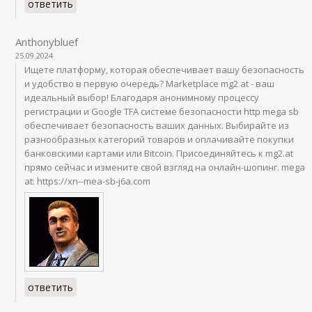
ответить
Anthonybluef
25.09.2024
Ищете платформу, которая обеспечивает вашу безопасность
и удобство в первую очередь? Marketplace mg2 at - ваш
идеальный выбор! Благодаря анонимному процессу
регистрации и Google TFA системе безопасности http mega sb
обеспечивает безопасность ваших данных. Выбирайте из
разнообразных категорий товаров и оплачивайте покупки
банковскими картами или Bitcoin. Присоединяйтесь к mg2.at
прямо сейчас и измените свой взгляд на онлайн-шопинг. mega
at: https://xn--mea-sb-j6a.com
ответить