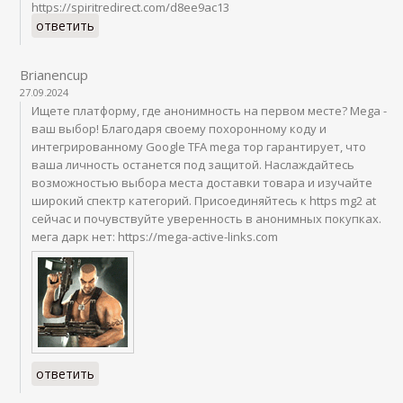
https://spiritredirect.com/d8ee9ac13
ответить
Brianencup
27.09.2024
Ищете платформу, где анонимность на первом месте? Mega -
ваш выбор! Благодаря своему похоронному коду и
интегрированному Google TFA mega тор гарантирует, что
ваша личность останется под защитой. Наслаждайтесь
возможностью выбора места доставки товара и изучайте
широкий спектр категорий. Присоединяйтесь к https mg2 at
сейчас и почувствуйте уверенность в анонимных покупках.
мега дарк нет: https://mega-active-links.com
ответить