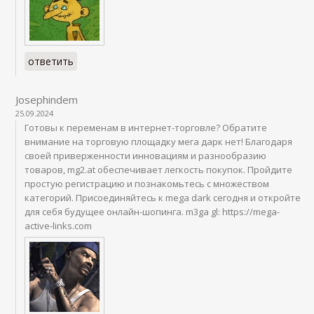
ответить
Josephindem
25.09.2024
Готовы к переменам в интернет-торговле? Обратите
внимание на торговую площадку мега дарк нет! Благодаря
своей приверженности инновациям и разнообразию
товаров, mg2.at обеспечивает легкость покупок. Пройдите
простую регистрацию и познакомьтесь с множеством
категорий. Присоединяйтесь к mega dark сегодня и откройте
для себя будущее онлайн-шопинга. m3ga gl: https://mega-
active-links.com