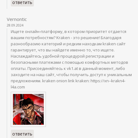
ответить
Vernontic
28.09.2024
Ищете онлайн-платформу, в котором приоритет отдается
вашим потребностям? Kraken - это решение! Благодаря
разнообразию категорий и редким находкам kraken сайт
гарантирует, что вы найдете именно то, что ищете.
Наслаждайтесь удобной процедурой регистрации и
безопасными платежами с помощью комфортных методов
оплаты. Присоединяйтесь к vk1.at в данный момент, либо
заходите на наш сайт, чтобы получить доступ к уникальным
предложениям. kraken onion link kraken: https://xn--krakn4-
l4a.com
ответить