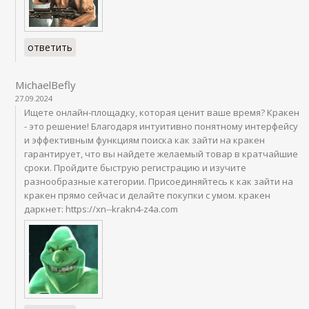
ответить
MichaelBefly
27.09.2024
Ищете онлайн-площадку, которая ценит ваше время? Кракен
- это решение! Благодаря интуитивно понятному интерфейсу
и эффективным функциям поиска как зайти на кракен
гарантирует, что вы найдете желаемый товар в кратчайшие
сроки. Пройдите быструю регистрацию и изучите
разнообразные категории. Присоединяйтесь к как зайти на
кракен прямо сейчас и делайте покупки с умом. кракен
даркнет: https://xn--krakn4-z4a.com