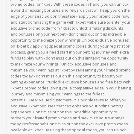
promo codes for 1xbet! With these codes in hand, you can unlock
a world of exciting bonuses and rewards that will keep you on the
edge of your seat. So don't hesitate - apply your promo code now
and start dominating the game with 1xbet!Make sure to enter your
exclusive promo code from 1xbet to unlock amazing discounts
and bonuses on your next bet - don't miss out on this incredible
opportunity to maximize your winnings!Unlock exclusive bonuses
on 1xbet by applying special promo codes during your registration
process, giving you a head start in your betting journey with extra
funds to play with - don't miss out on this limited-time opportunity
to maximize your winnings."Unlock exclusive bonuses and
maximize your winnings at 1xbet by redeeming your limited promo
codes today - don't miss out on this opportunity to boost your
betting experience!""Unlock exclusive bonuses and free bets with
1xbet's promo codes, giving you a competitive edge in your betting
journey and maximizing your winnings to the fullest
potential."Dear valued customers, it is our pleasure to offer you
exclusive 1xbet bonuses that can enhance your online betting
experience. Don't miss out on this incredible opportunity to
redeem your limited promo codes and maximize your winnings
today.Professional: Don't miss out on the exclusive promo codes
available at 1xbet. By using these special codes, you can unlock