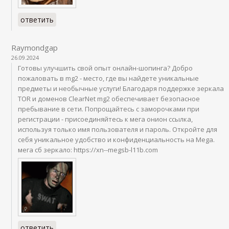
ответить
Raymondgap
26.09.2024
Готовы улучшить свой опыт онлайн-шопинга? Добро
пожаловать в mg2 - место, где вы найдете уникальные
предметы и необычные услуги! Благодаря поддержке зеркала
TOR и доменов ClearNet mg2 обеспечивает безопасное
пребывание в сети. Попрощайтесь с заморочками при
регистрации - присоединяйтесь к мега онион ссылка,
используя только имя пользователя и пароль. Откройте для
себя уникальное удобство и конфиденциальность на Mega.
мега сб зеркало: https://xn--megsb-l11b.com
ответить