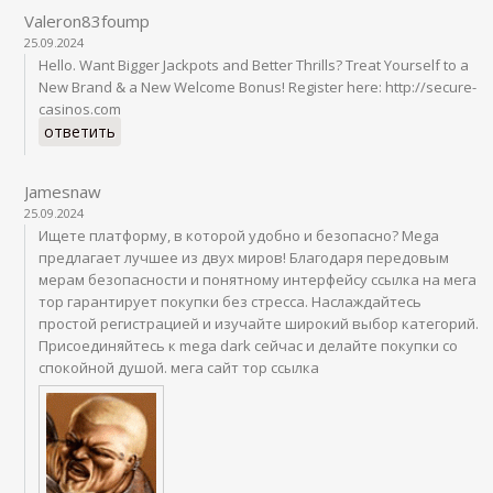
Valeron83foump
25.09.2024
Hello. Want Bigger Jackpots and Better Thrills? Treat Yourself to a
New Brand & a New Welcome Bonus! Register here: http://secure-
casinos.com
ответить
Jamesnaw
25.09.2024
Ищете платформу, в которой удобно и безопасно? Mega
предлагает лучшее из двух миров! Благодаря передовым
мерам безопасности и понятному интерфейсу ссылка на мега
тор гарантирует покупки без стресса. Наслаждайтесь
простой регистрацией и изучайте широкий выбор категорий.
Присоединяйтесь к mega dark сейчас и делайте покупки со
спокойной душой. мега сайт тор ссылка