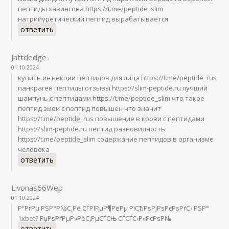
пептиды хавинсона https://t.me/peptide_slim
натрийуретический пептид вырабатывается
ответить
Jattdedge
01.10.2024
купить инъекции пептидов для лица https://t.me/peptide_rus
панкраген пептиды отзывы https://slim-peptide.ru лучший
шампунь с пептидами https://t.me/peptide_slim что такое
пептид змеи с пептид повышен что значит
https://t.me/peptide_rus повышение в крови с пептидами
https://slim-peptide.ru пептид разновидность
https://t.me/peptide_slim содержание пептидов в организме
человека
ответить
Livonas66Wep
01.10.2024
Р“РґРµ РЅР°Р№С‚Рё СЃРІРµР¶РёРµ РїСЂРѕРјРѕРєРѕРґС‹ РЅР°
1xbet? РџРѕРґРµР»РёС‚РµСЃСЊ СЃСЃС‹Р»РєРѕР№
ответить