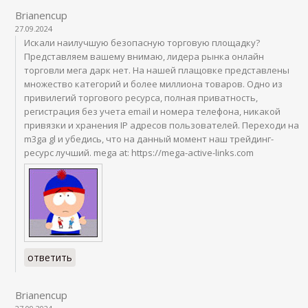
Brianencup
27.09.2024
Искали наилучшую безопасную торговую площадку?
Представляем вашему внимаю, лидера рынка онлайн
торговли мега дарк нет. На нашей плащовке представлены
множество категорий и более миллиона товаров. Одно из
привилегий торгового ресурса, полная приватность,
регистрация без учета email и номера телефона, никакой
привязки и хранения IP адресов пользователей. Переходи на
m3ga gl и убедись, что на данный момент наш трейдинг-
ресурс лучший. mega at: https://mega-active-links.com
ответить
Brianencup