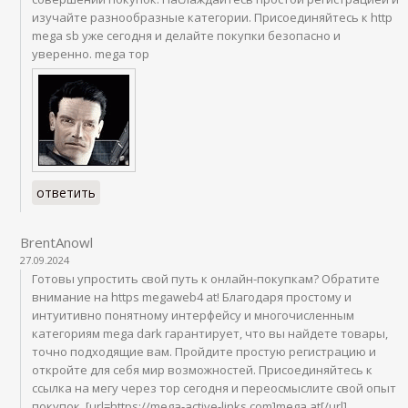
изучайте разнообразные категории. Присоединяйтесь к http
mega sb уже сегодня и делайте покупки безопасно и
уверенно. mega тор
ответить
BrentAnowl
27.09.2024
Готовы упростить свой путь к онлайн-покупкам? Обратите
внимание на https megaweb4 at! Благодаря простому и
интуитивно понятному интерфейсу и многочисленным
категориям mega dark гарантирует, что вы найдете товары,
точно подходящие вам. Пройдите простую регистрацию и
откройте для себя мир возможностей. Присоединяйтесь к
ссылка на мегу через тор сегодня и переосмыслите свой опыт
покупок. [url=https://mega-active-links.com]mega at[/url]