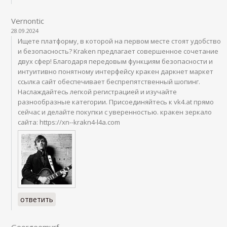
Vernontic
28.09.2024
Ищете платформу, в которой на первом месте стоят удобство
и безопасность? Kraken предлагает совершенное сочетание
двух сфер! Благодаря передовым функциям безопасности и
интуитивно понятному интерфейсу кракен даркнет маркет
ссылка сайт обеспечивает беспрепятственный шопинг.
Наслаждайтесь легкой регистрацией и изучайте
разнообразные категории. Присоединяйтесь к vk4.at прямо
сейчас и делайте покупки с уверенностью. кракен зеркало
сайта: https://xn--krakn4-l4a.com
ответить
Georgeemurf