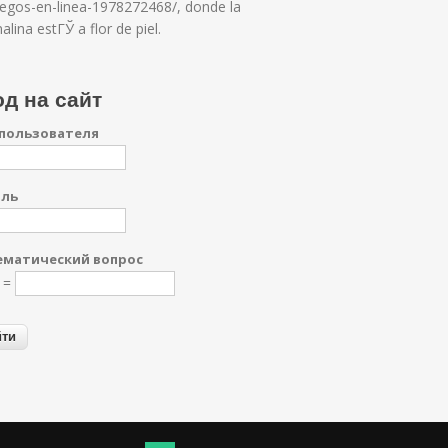
uegos-en-linea-1978272468/, donde la
alina estГЎ a flor de piel.
д на сайт
пользователя
оль
матический вопрос
7 =