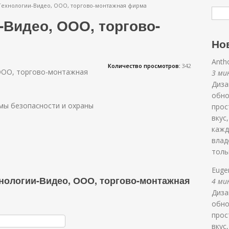
ехнологии-Видео, ООО, торгово-монтажная фирма
-Видео, ООО, торгово-
Но
Anth
Количество просмотров:
342
ООО, торгово-монтажная
3 мин
Диза
обно
емы безопасности и охраны
прос
вкус
кажд
влад
толь
Euge
нологии-Видео, ООО, торгово-монтажная
4 мин
Диза
обно
прос
вкус