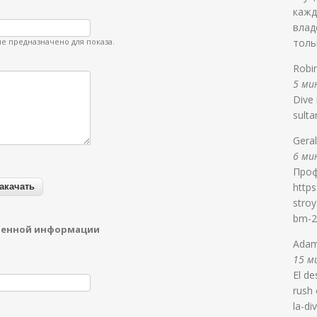
кажд
влад
е предназначено для показа.
толь
Robi
5 ми
Dive 
sult
Gera
6 мин
Проф
https
stro
bm-2
денной информации
Ada
15 ми
El de
rush 
la-di