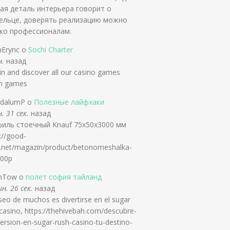
ая деталь интерьера говорит о
ельце, доверять реализацию можно
ко профессионалам.
nErync о
Sochi Charter
н.
назад
in and discover all our casino games
an games
ldalumP о
Полезные лайфхаки
. 31 сек.
назад
иль стоечный Knauf 75х50x3000 мм
://good-
y.net/magazin/product/betonomeshalka-
00p
mTow о
полет софия тайланд
н. 26 сек.
назад
seo de muchos es divertirse en el sugar
casino, https://thehivebah.com/descubre-
version-en-sugar-rush-casino-tu-destino-