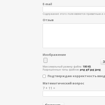
E-mail
Содержание этого поля является приватным и н
Отзыв
Изображение
Максимальный размер файла:
100 КБ
.
Разрешённые типы файлов:
png gif jpg jpeg
.
Подтверждаю корректность вве
Математический вопрос
Я спамер
7 + 11 =