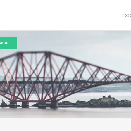
Гор
ны ...