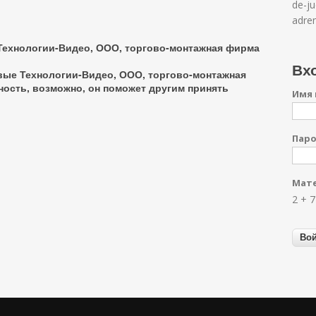
de-j
adren
Технологии-Видео, ООО, торгово-монтажная фирма
Вхо
вые Технологии-Видео, ООО, торгово-монтажная
ность
, возможно, он поможет другим принять
Имя 
Пар
Мате
2 + 