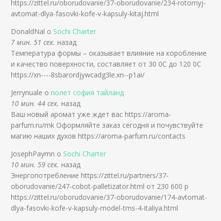
https://zittel.ru/oborudovanie/37-oborudovanie/234-rotornyj-
avtomat-dlya-fasovki-kofe-v-kapsuly-kitaj.html
DonaldNal о
Sochi Charter
7 мин. 51 сек.
назад
Температура формы – оказывает влияние на коробление
и качество поверхности, составляет от 30 0С до 120 0С
https://xn----8sbarordjywcadg3le.xn--p1ai/
Jerrynuale о
полет софия тайланд
10 мин. 44 сек.
назад
Ваш новый аромат уже ждет вас https://aroma-
parfum.ru/mk Оформляйте заказ сегодня и почувствуйте
магию наших духов https://aroma-parfum.ru/contacts
JosephPaymn о
Sochi Charter
10 мин. 59 сек.
назад
Энергопотребление https://zittel.ru/partners/37-
oborudovanie/247-cobot-palletizator.html от 230 600 р
https://zittel.ru/oborudovanie/37-oborudovanie/174-avtomat-
dlya-fasovki-kofe-v-kapsuly-model-tms-4-italiya.html