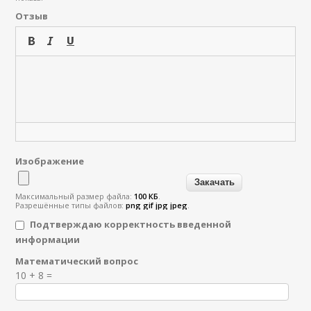
Отзыв
Изображение
Максимальный размер файла:
100 КБ
.
Разрешённые типы файлов:
png gif jpg jpeg
.
Подтверждаю корректность введенной
информации
Математический вопрос
Я спамер
10 + 8 =