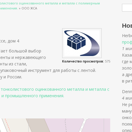
олистового оцинкованного металла и металла с полимерным
рименения.
»
ООО ЖСА
Но
Herb
се, дом 4
проф
1 мин
гает большой выбор
Каза
ленты и нержавеющего
где 
Количество просмотров:
575
нты из стали,
золо
 упаковочный инструмент для работы с лентой.
а др
у и России.
в ри
 тонколистового оцинкованного металла и металла с
Denn
 и промышленного применения.
4 мин
Не р
ману
онко
псих
опер