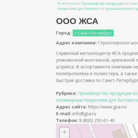
Вы здесь
ProFirms.ru
»
Производство продукции из тонк
покрытием для бытового и промышленного п
ООО ЖСА
Город:
г. Санкт-Петербург
Адрес компании:
Глухоозерское шос
Сервисный металлоцентр ЖСА предла
упаковочной монтажной, крепежной 
штрипса. В ассортименте компании ле
полипропилена и полиэстера, а также
Быстрая доставка по Санкт-Петербург
Рубрика:
Производство продукции из
полимерным покрытием для бытового
Адрес сайта:
https://www.gsa.ru/
E-mail:
info@gsa.ru
Телефон:
8 (800) 250-61-40
+