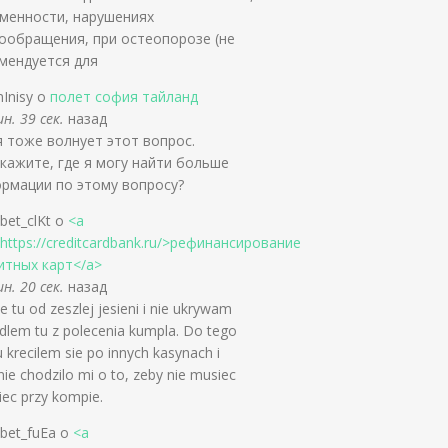
менности, нарушениях
ообращения, при остеопорозе (не
мендуется для
Inisy о
полет софия тайланд
н. 39 сек.
назад
 тоже волнует этот вопрос.
кажите, где я могу найти больше
рмации по этому вопросу?
bet_clKt о
<a
=https://creditcardbank.ru/>рефинансирование
итных карт</a>
н. 20 сек.
назад
e tu od zeszlej jesieni i nie ukrywam
dlem tu z polecenia kumpla. Do tego
 krecilem sie po innych kasynach i
ie chodzilo mi o to, zeby nie musiec
iec przy kompie.
bet_fuEa о
<a