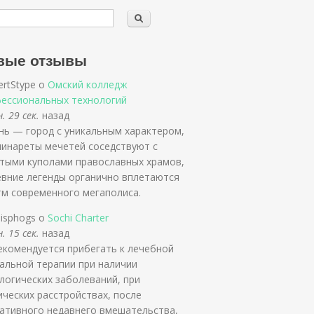
вые отзывы
ertStype о
Омский колледж
ессиональных технологий
. 29 сек.
назад
нь — город с уникальным характером,
минареты мечетей соседствуют с
тыми куполами православных храмов,
евние легенды органично вплетаются
тм современного мегаполиса.
isphogs о
Sochi Charter
. 15 сек.
назад
екомендуется прибегать к лечебной
альной терапии при наличии
логических заболеваний, при
ических расстройствах, после
ативного недавнего вмешательства,