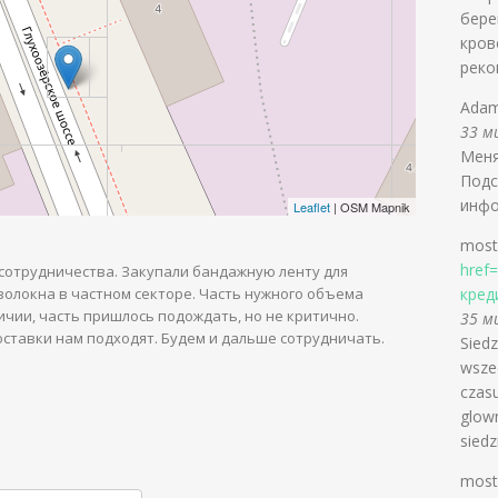
бере
кров
реко
Adam
33 ми
Меня
Подс
инфо
Leaflet
| OSM Mapnik
most
href
сотрудничества. Закупали бандажную ленту для
олокна в частном секторе. Часть нужного объема
кред
ичии, часть пришлось подождать, но не критично.
35 ми
оставки нам подходят. Будем и дальше сотрудничать.
Siedz
wsze
czasu
glown
siedz
most