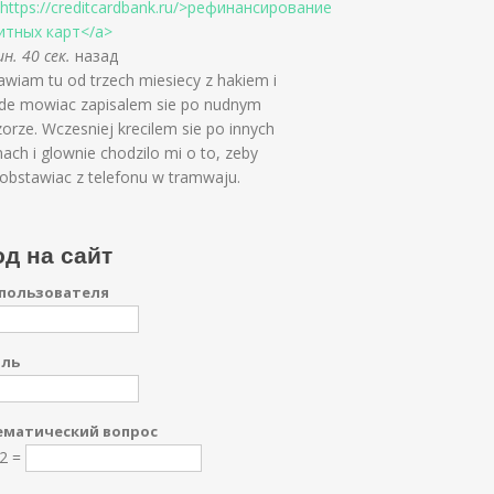
=https://creditcardbank.ru/>рефинансирование
итных карт</a>
н. 40 сек.
назад
wiam tu od trzech miesiecy z hakiem i
de mowiac zapisalem sie po nudnym
orze. Wczesniej krecilem sie po innych
ach i glownie chodzilo mi o to, zeby
obstawiac z telefonu w tramwaju.
д на сайт
пользователя
оль
матический вопрос
 2 =