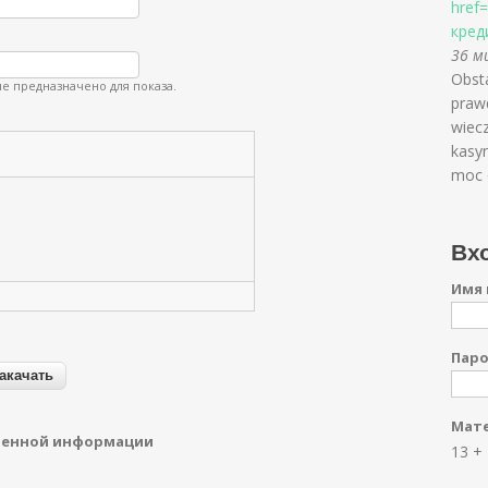
href
кред
36 ми
Obsta
е предназначено для показа.
praw
wiecz
kasyn
moc 
Вхо
Имя 
Пар
Мате
денной информации
13 +