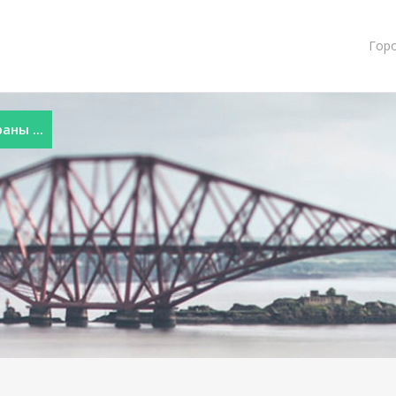
Гор
ны ...