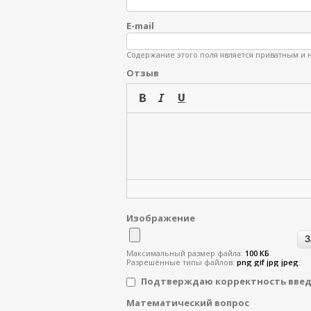
E-mail
Содержание этого поля является приватным и н
Отзыв
Изображение
Максимальный размер файла:
100 КБ
.
Разрешённые типы файлов:
png gif jpg jpeg
.
Подтверждаю корректность вве
Математический вопрос
Я спамер