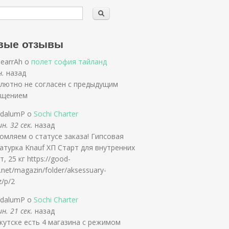
вые отзывы
iearrAh о
полет софия тайланд
н.
назад
лютно не согласен с предыдущим
бщением
ldalumP о
Sochi Charter
н. 32 сек.
назад
омляем о статусе заказа! Гипсовая
атурка Knauf ХП Старт для внутренних
, 25 кг https://good-
.net/magazin/folder/aksessuary-
z/p/2
ldalumP о
Sochi Charter
н. 21 сек.
назад
кутске есть 4 магазина с режимом