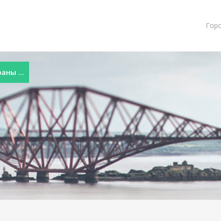
Гор
ны ...