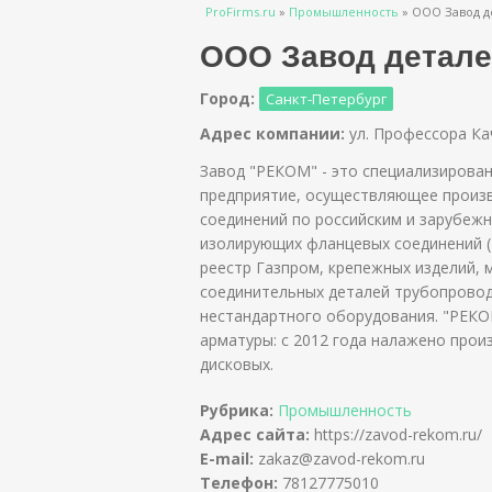
Вы здесь
ProFirms.ru
»
Промышленность
»
ООО Завод д
ООО Завод детале
Город:
Санкт-Петербург
Адрес компании:
ул. Профессора Ка
Завод "РЕКОМ" - это специализиров
предприятие, осуществляющее произ
соединений по российским и зарубеж
изолирующих фланцевых соединений (
реестр Газпром, крепежных изделий, 
соединительных деталей трубопровод
нестандартного оборудования. "РЕК
арматуры: с 2012 года налажено прои
дисковых.
Рубрика:
Промышленность
Адрес сайта:
https://zavod-rekom.ru/
E-mail:
zakaz@zavod-rekom.ru
Телефон:
78127775010