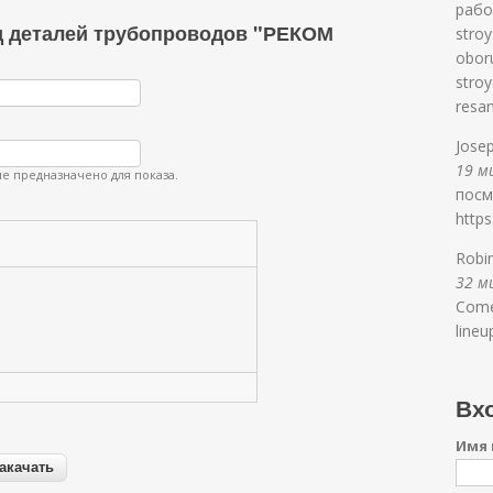
рабо
д деталей трубопроводов "РЕКОМ
stro
obor
stro
resa
Jose
19 ми
е предназначено для показа.
посм
https
Robi
32 ми
Come
lineu
Вхо
Имя 