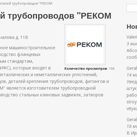
еталей трубопроводов "РЕКОМ
й трубопроводов "РЕКОМ
Но
Valer
чалова д. 11В
3 ми
анное машиностроительное
Абсо
водство фланцевых
соо
ным стандартам,
ИФС), которые входят в
Gera
Количество просмотров:
166
металлических и неметаллических уплотнений,
14 ми
ов, деталей крепления трубопроводов, фитингов и
Увед
ОМ" является изготовителем трубопроводной
штук
зводство стальных клиновых задвижек, затворов
работ
stroy
vitya
Gera
18 ми
В Ир