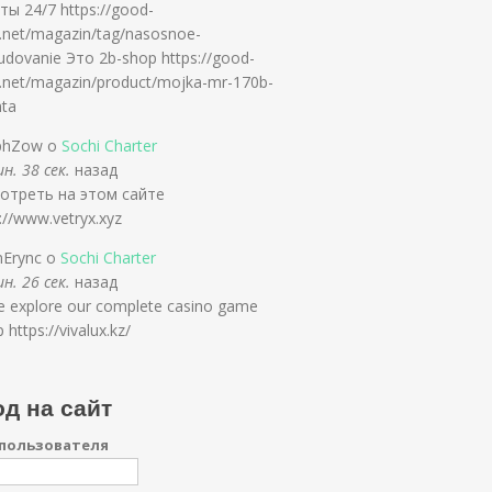
ты 24/7 https://good-
y.net/magazin/tag/nasosnoe-
udovanie Это 2b-shop https://good-
y.net/magazin/product/mojka-mr-170b-
nta
phZow о
Sochi Charter
н. 38 сек.
назад
отреть на этом сайте
://www.vetryx.xyz
nErync о
Sochi Charter
н. 26 сек.
назад
 explore our complete casino game
p https://vivalux.kz/
д на сайт
пользователя