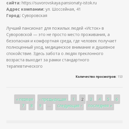
сайта:
https://suvorovskaya.pansionaty-istok.ru
Адрес компании:
ул. Шоссейная, 41
Город:
Суворовская
Лучший пансионат для пожилых людей «Исток» в
Суворовской — это не просто место проживания, а
безопасная и комфортная среда, где человек получает
полноценный уход, медицинское внимание и душевное
спокойствие. Здесь забота о людях преклонного
возраста выходит за рамки стандартного
терапевтического
Количество просмотров:
153
Страницы
« первая
‹ предыдущая
1
2
3
4
5
6
7
8
9
…
следующая ›
последняя »