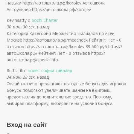
навыки https://автошкола.рф/korolev Автошкола
Автоунивер https://автошкола.рф/korolev
Kevinsatty о
Sochi Charter
30 мин. 30 сек.
назад
Категория Категория Множество филиалов по всей
Москве https://автошкола.рф/medcheck Рейтинг: Нет - 0
отзывов https://автошкола.рф/korolev 39 500 руб https://
автошкола.рф/ Рейтинг: Нет - 0 отзывов https://
автошкола.рф/specialinfo
RuthUrili о
полет софия тайланд
34 мин. 28 сек.
назад
Онлайн-казино предлагают выгодные бонусы для игроков.
Бонусы помогают увеличивать шансы на выигрыш,
предоставляя дополнительные средства. Поэтому,
выбирая платформу, выбирайте на условия бонуса.
Вход на сайт