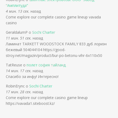
“Амплитуда”
4 мин. 13 сек.
назад
Come explore our complete casino game lineup vavada
casino
GeraldalumP о
Sochi Charter
11 мин. 51 сек.
назад
Ламинат TARKETT WOODSTOCK FAMILY 833 дуб лориэн
бежевый 504044104 https://good-
stroy.net/magazin/product/bur-po-betonu-vihr-6x110x50
TatReuse о
полет софия тайланд
14 мин. 17 сек.
назад
Спасибо за инфу! Интересно!
RobinErync о
Sochi Charter
17 мин. 28 сек.
назад
Come explore our complete casino game lineup
https://vavada1.siteboost.kz/