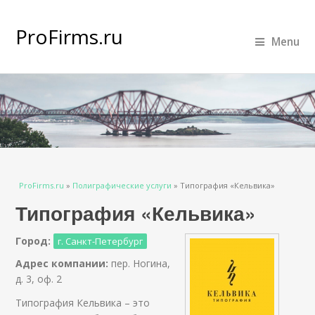
ProFirms.ru
Menu
Вы здесь
ProFirms.ru
»
Полиграфические услуги
»
Типография «Кельвика»
Типография «Кельвика»
Город:
г. Санкт-Петербург
Адрес компании:
пер. Ногина,
д. 3, оф. 2
Типография Кельвика – это