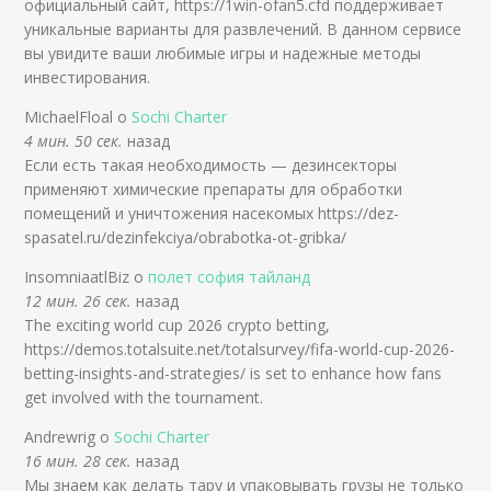
официальный сайт, https://1win-ofan5.cfd поддерживает
уникальные варианты для развлечений. В данном сервисе
вы увидите ваши любимые игры и надежные методы
инвестирования.
MichaelFloal о
Sochi Charter
4 мин. 50 сек.
назад
Если есть такая необходимость — дезинсекторы
применяют химические препараты для обработки
помещений и уничтожения насекомых https://dez-
spasatel.ru/dezinfekciya/obrabotka-ot-gribka/
InsomniaatlBiz о
полет софия тайланд
12 мин. 26 сек.
назад
The exciting world cup 2026 crypto betting,
https://demos.totalsuite.net/totalsurvey/fifa-world-cup-2026-
betting-insights-and-strategies/ is set to enhance how fans
get involved with the tournament.
Andrewrig о
Sochi Charter
16 мин. 28 сек.
назад
Мы знаем как делать тару и упаковывать грузы не только