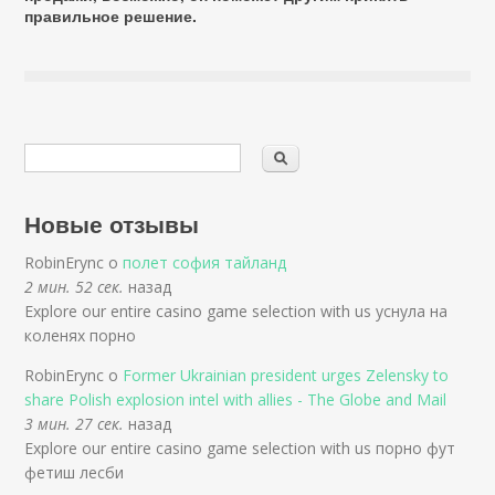
правильное решение.
Новые отзывы
RobinErync о
полет софия тайланд
2 мин. 52 сек.
назад
Explore our entire casino game selection with us уснула на
коленях порно
RobinErync о
Former Ukrainian president urges Zelensky to
share Polish explosion intel with allies - The Globe and Mail
3 мин. 27 сек.
назад
Explore our entire casino game selection with us порно фут
фетиш лесби