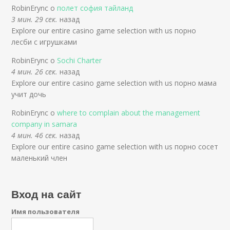
RobinErync о
полет софия тайланд
3 мин. 29 сек.
назад
Explore our entire casino game selection with us порно
лесби с игрушками
RobinErync о
Sochi Charter
4 мин. 26 сек.
назад
Explore our entire casino game selection with us порно мама
учит дочь
RobinErync о
where to complain about the management
company in samara
4 мин. 46 сек.
назад
Explore our entire casino game selection with us порно сосет
маленький член
Вход на сайт
Имя пользователя