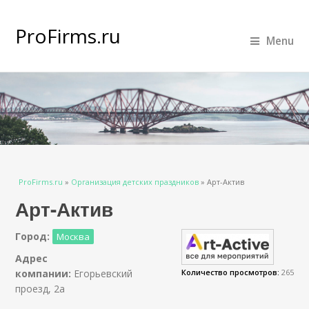
ProFirms.ru
Menu
Вы здесь
ProFirms.ru
»
Организация детских праздников
»
Арт-Актив
Арт-Актив
Город:
Москва
Адрес
компании:
Егорьевский
Количество просмотров:
265
проезд, 2а