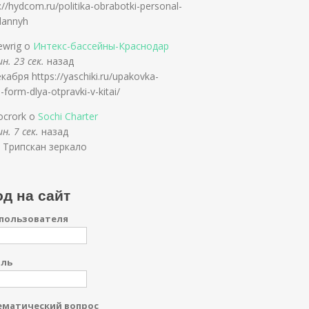
://hydcom.ru/politika-obrabotki-personal-
dannyh
ewrig о
Интекс-бассейны-Краснодар
н. 23 сек.
назад
кабря https://yaschiki.ru/upakovka-
-form-dlya-otpravki-v-kitai/
iocrork о
Sochi Charter
н. 7 сек.
назад
 Трипскан зеркало
д на сайт
пользователя
оль
матический вопрос