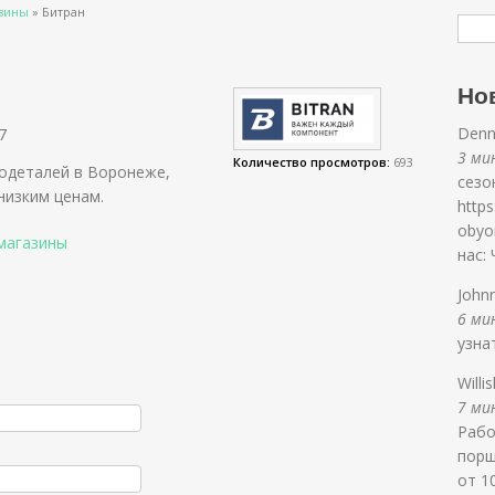
азины
»
Битран
Но
Denn
7
3 мин
Количество просмотров:
693
иодеталей в Воронеже,
сезо
 низким ценам.
https
obyo
магазины
нас:
John
6 мин
узна
Willi
7 мин
Рабо
порш
от 1