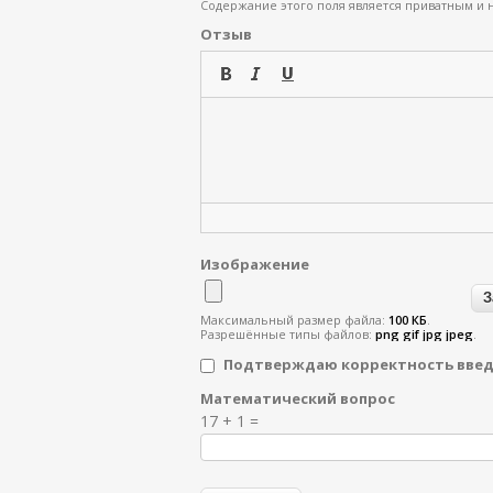
Содержание этого поля является приватным и н
Отзыв
Изображение
Максимальный размер файла:
100 КБ
.
Разрешённые типы файлов:
png gif jpg jpeg
.
Подтверждаю корректность вве
Математический вопрос
Я спамер
17 + 1 =