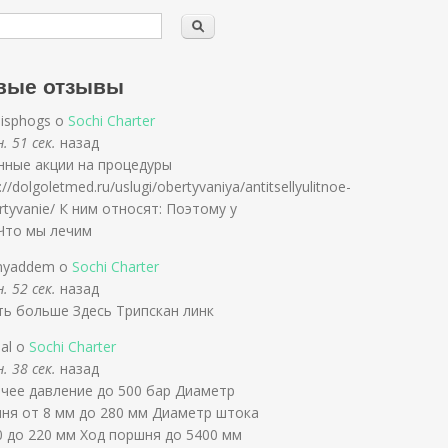
вые отзывы
isphogs о
Sochi Charter
. 51 сек.
назад
нные акции на процедуры
://dolgoletmed.ru/uslugi/obertyvaniya/antitsellyulitnoe-
rtyvanie/ К ним относят: Поэтому у
 Что мы лечим
nyaddem о
Sochi Charter
. 52 сек.
назад
ть больше Здесь Трипскан линк
slal о
Sochi Charter
. 38 сек.
назад
чее давление до 500 бар Диаметр
ня от 8 мм до 280 мм Диаметр штока
0 до 220 мм Ход поршня до 5400 мм