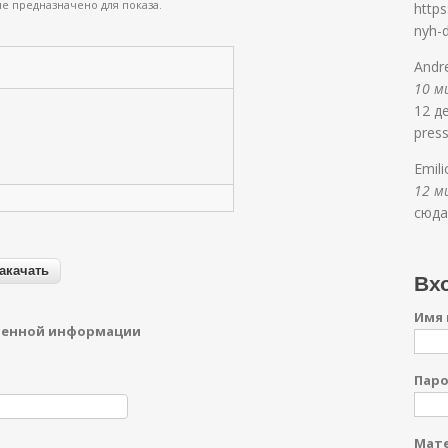
е предназначено для показа.
https
nyh-
Andr
10 ми
12 де
press
Emil
12 ми
сюда
Вхо
Имя 
денной информации
Пар
Мате