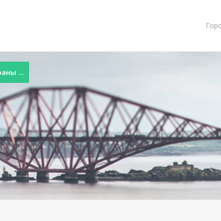
Гор
ны ...