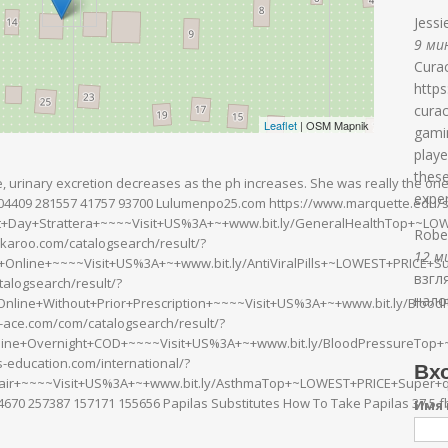
Jessi
9 мин
Curac
http
curac
Leaflet
| OSM Mapnik
gamin
playe
thes
, urinary excretion decreases as the ph increases. She was really the on
exper
04409 281557 41757 93700 Lulumenpo25.com https://www.marquette.edu/
+Day+Strattera+~~~~Visit+US%3A+~+www.bit.ly/GeneralHealthTop+~LOW
Robe
karoo.com/catalogsearch/result/?
12 ми
Online+~~~~Visit+US%3A+~+www.bit.ly/AntiViralPills+~LOWEST+PRICE+Sup
взгл
alogsearch/result/?
нало
nline+Without+Prior+Prescription+~~~~Visit+US%3A+~+www.bit.ly/Bloo
-ace.com/com/catalogsearch/result/?
ine+Overnight+COD+~~~~Visit+US%3A+~+www.bit.ly/BloodPressureTop+
-education.com/international/?
Вхо
air+~~~~Visit+US%3A+~+www.bit.ly/AsthmaTop+~LOWEST+PRICE+Super+qual
4670 257387 157171 155656 Papilas Substitutes How To Take Papilas 37.5 
Имя 