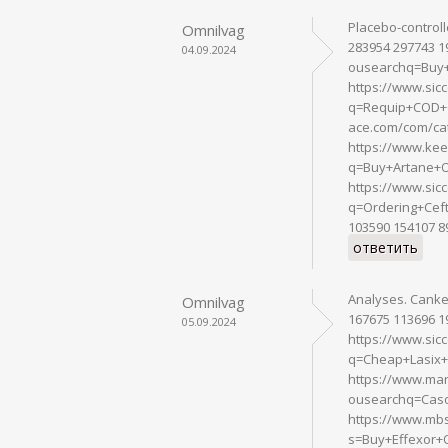
Placebo-controll
Omnilvag
283954 297743 1
04.09.2024
ousearchq=Buy+
https://www.sic
q=Requip+COD+O
ace.com/com/ca
https://www.kee
q=Buy+Artane+O
https://www.sic
q=Ordering+Cef
103590 154107 8
ответить
Analyses. Canker
Omnilvag
167675 113696 1
05.09.2024
https://www.sic
q=Cheap+Lasix+
https://www.mar
ousearchq=Caso
https://www.mbs
s=Buy+Effexor+