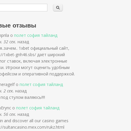
вые отзывы
prila о
полет софия тайланд
. 32 сек.
назад
я..зачем.. 1xbet официальный сайт,
s://1xbet-gnh46.sbs/ даёт широкий
лог ставок, включая электронные
ки. Игроки могут оценить удобным
рфейсом и оперативной поддержкой.
heragelf о
полет софия тайланд
. 2 сек.
назад
. под стулом валяюсь!!!!
nErync о
полет софия тайланд
. 56 сек.
назад
in and discover all our casino games
://sultancasino.mex.com/rukz.html