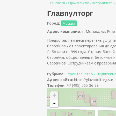
Вы здесь
ProFirms.ru
»
Строительство / Недвижимость /
Главпулторг
Город:
Москва
Адрес компании:
г. Москва, ул. Ряжс
Предоставляем весь перечень услуг п
бассейнов - от проектирования до сд
Работаем с 1999 года. Строим бассей
бассейны, общественные, бетонные и
бассейнов. Сотрудничаем с проверен
Рубрика:
Строительство / Недвижимо
Адрес сайта:
https://glavpooltorg.su/
Телефон:
+7 (495) 565-36-39
+
-