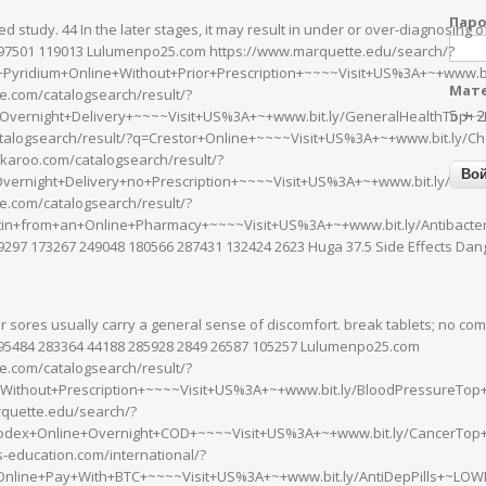
Пар
ed study. 44 In the later stages, it may result in under or over-diagnosin
97501 119013 Lulumenpo25.com https://www.marquette.edu/search/?
Pyridium+Online+Without+Prior+Prescription+~~~~Visit+US%3A+~+www.bi
Мате
ce.com/catalogsearch/result/?
5 + 
vernight+Delivery+~~~~Visit+US%3A+~+www.bit.ly/GeneralHealthTop+~L
talogsearch/result/?q=Crestor+Online+~~~~Visit+US%3A+~+www.bit.ly/C
karoo.com/catalogsearch/result/?
vernight+Delivery+no+Prescription+~~~~Visit+US%3A+~+www.bit.ly/Gen
ce.com/catalogsearch/result/?
tin+from+an+Online+Pharmacy+~~~~Visit+US%3A+~+www.bit.ly/Antibacte
9297 173267 249048 180566 287431 132424 2623 Huga 37.5 Side Effects Da
 sores usually carry a general sense of discomfort. break tablets; no com
95484 283364 44188 285928 2849 26587 105257 Lulumenpo25.com
ce.com/catalogsearch/result/?
Without+Prescription+~~~~Visit+US%3A+~+www.bit.ly/BloodPressureTo
quette.edu/search/?
dex+Online+Overnight+COD+~~~~Visit+US%3A+~+www.bit.ly/CancerTop
-education.com/international/?
Online+Pay+With+BTC+~~~~Visit+US%3A+~+www.bit.ly/AntiDepPills+~LOW