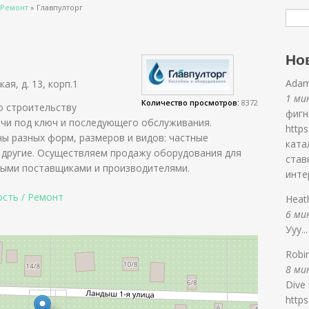
 Ремонт
»
Главпулторг
Но
Adam
кая, д. 13, корп.1
1 мин
Количество просмотров:
8372
о строительству
фигн
ачи под ключ и последующего обслуживания.
http
ны разных форм, размеров и видов: частные
ката
 другие. Осуществляем продажу оборудования для
став
ными поставщиками и производителями.
инте
сть / Ремонт
Heat
6 мин
Ууу..
Robi
8 мин
Dive 
https