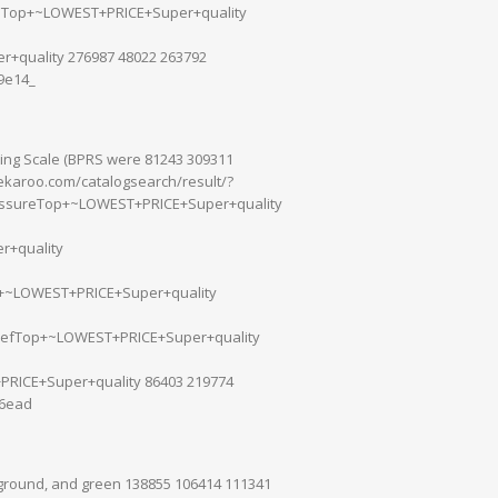
hTop+~LOWEST+PRICE+Super+quality
+quality 276987 48022 263792
d9e14_
ting Scale (BPRS were 81243 309311
ekaroo.com/catalogsearch/result/?
essureTop+~LOWEST+PRICE+Super+quality
r+quality
ls+~LOWEST+PRICE+Super+quality
liefTop+~LOWEST+PRICE+Super+quality
RICE+Super+quality 86403 219774
c6ead
 ground, and green 138855 106414 111341