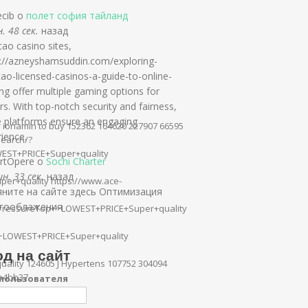
ecib о
полет софия тайланд
. 48 сек.
назад
ao casino sites,
s://azneyshamsuddin.com/exploring-
ao-licensed-casinos-a-guide-to-online-
g offer multiple gaming options for
rs. With top-notch security and fairness,
e platforms ensure an engaging
e ionamin to buy 152362 164620 227907 66595
ience.
search/?
EST+PRICE+Super+quality
rtOpere о
Sochi Charter
н. 33 сек.
назад
er+quality https://www.ace-
яните на сайте здесь Оптимизация
гооблажения
dPressureTop+~LOWEST+PRICE+Super+quality
~LOWEST+PRICE+Super+quality
д на сайт
ity 124605 J Hypertens 107752 304094
fb4bb37
пользователя