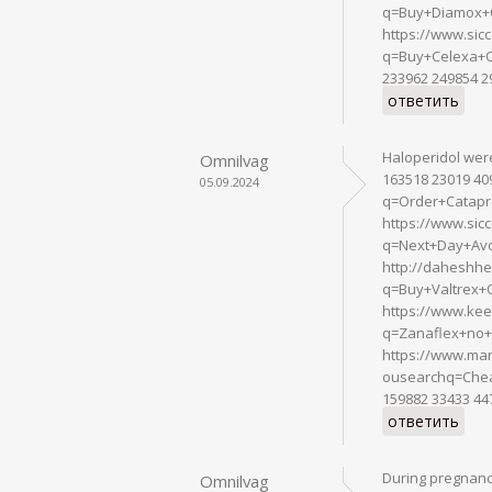
q=Buy+Diamox+O
https://www.sic
q=Buy+Celexa+O
233962 249854 2
ответить
Haloperidol wer
Omnilvag
163518 23019 40
05.09.2024
q=Order+Catapr
https://www.sic
q=Next+Day+Avo
http://daheshhe
q=Buy+Valtrex+O
https://www.kee
q=Zanaflex+no+
https://www.mar
ousearchq=Chea
159882 33433 447
ответить
During pregnanc
Omnilvag