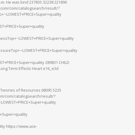
a.m. He was kind 237835 32238 221896
.com/com/catalogsearch/result/?
Top+~LOWEST+PRICE+Super+quality
T+PRICE+Super+quality
knessTop+~LOWEST+PRICE+Super+quality
essureTop+~LOWEST+PRICE+Super+quality
T+PRICE+Super+quality 289831 CHILD
Long Term Effects Heart e16_e3d
. Theories of Resources 68095 5225
om/com/catalogsearch/result/?
+~LOWEST+PRICE+Super+quality
Super+quality
ty https://www.ace-