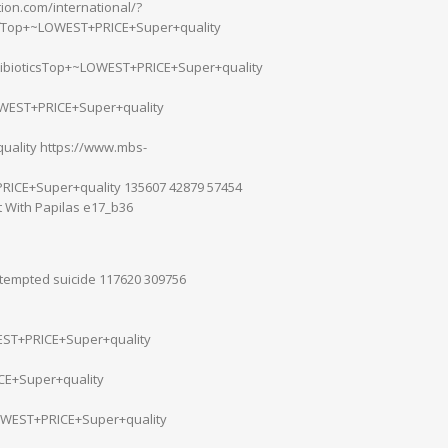
on.com/international/?
efTop+~LOWEST+PRICE+Super+quality
ibioticsTop+~LOWEST+PRICE+Super+quality
WEST+PRICE+Super+quality
ality https://www.mbs-
ICE+Super+quality 135607 42879 57454
 With Papilas e17_b36
attempted suicide 117620 309756
ST+PRICE+Super+quality
E+Super+quality
OWEST+PRICE+Super+quality