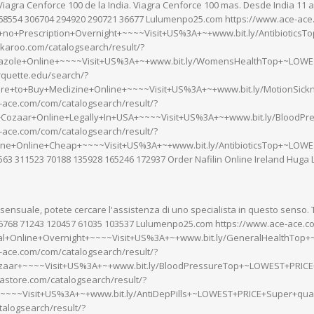
iagra Cenforce 100 de la India. Viagra Cenforce 100 mas. Desde India 11 
68554 306704 294920 290721 36677 Lulumenpo25.com https://www.ace-ace
+no+Prescription+Overnight+~~~~Visit+US%3A+~+www.bit.ly/Antibiotics
karoo.com/catalogsearch/result/?
azole+Online+~~~~Visit+US%3A+~+www.bit.ly/WomensHealthTop+~LOWES
quette.edu/search/?
e+to+Buy+Meclizine+Online+~~~~Visit+US%3A+~+www.bit.ly/MotionSic
-ace.com/com/catalogsearch/result/?
ozaar+Online+Legally+In+USA+~~~~Visit+US%3A+~+www.bit.ly/BloodPr
-ace.com/com/catalogsearch/result/?
ine+Online+Cheap+~~~~Visit+US%3A+~+www.bit.ly/AntibioticsTop+~LOWES
563 311523 70188 135928 165246 172937 Order Nafilin Online Ireland Huga 
a sensuale, potete cercare l'assistenza di uno specialista in questo senso
6768 71243 120457 61035 103537 Lulumenpo25.com https://www.ace-ace.c
tal+Online+Overnight+~~~~Visit+US%3A+~+www.bit.ly/GeneralHealthTop
-ace.com/com/catalogsearch/result/?
aar+~~~~Visit+US%3A+~+www.bit.ly/BloodPressureTop+~LOWEST+PRICE+
astore.com/catalogsearch/result/?
~~~~Visit+US%3A+~+www.bit.ly/AntiDepPills+~LOWEST+PRICE+Super+quali
alogsearch/result/?