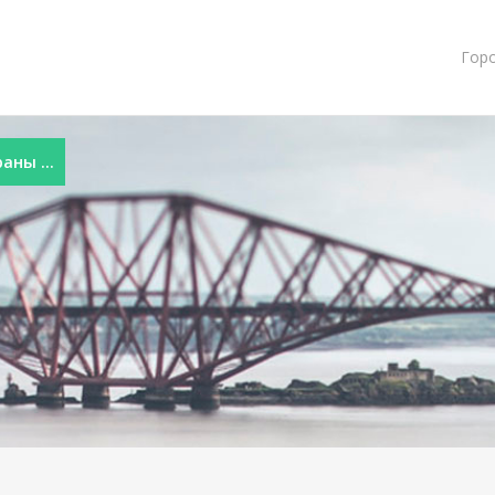
Гор
ны ...