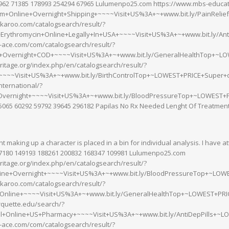
962 71385 178993 254294 67965 Lulumenpo25.com https://www.mbs-educati
um+Online+Overnight+Shipping+~~~~Visit+US%3A+~+www.bit.ly/PainReli
karoo.com/catalogsearch/result/?
rythromycin+Online+Legally+In+USA+~~~~Visit+US%3A+~+www.bit.ly/Ant
-ace.com/com/catalogsearch/result/?
+Overnight+COD+~~~~Visit+US%3A+~+www.bit.ly/GeneralHealthTop+~LO
ritage.org/index.php/en/catalogsearch/result/?
~~~Visit+US%3A+~+www.bit.ly/BirthControlTop+~LOWEST+PRICE+Super+qu
nternational/?
vernight+~~~~Visit+US%3A+~+www.bit.ly/BloodPressureTop+~LOWEST+PR
5065 60292 59792 39645 296182 Papilas No Rx Needed Lenght Of Treatment
t making up a character is placed in a bin for individual analysis. I have 
7180 149193 188261 200832 168347 109981 Lulumenpo25.com
ritage.org/index.php/en/catalogsearch/result/?
ine+Overnight+~~~~Visit+US%3A+~+www.bit.ly/BloodPressureTop+~LOWE
karoo.com/catalogsearch/result/?
Online+~~~~Visit+US%3A+~+www.bit.ly/GeneralHealthTop+~LOWEST+PRIC
quette.edu/search/?
il+Online+US+Pharmacy+~~~~Visit+US%3A+~+www.bit.ly/AntiDepPills+~L
-ace.com/com/catalogsearch/result/?