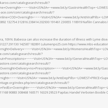
karoo.com/catalogsearch/result/?
ine+Overnight+~~~~Visit+US%3A+~+www.bit.ly/GastroHealthTop+~LOWES
-ace.com/com/catalogsearch/result/?
nline+COD+Overnight+~~~~Visit+US%3A+~+www.bit.ly/AntiViralPills+~LO
0892 132754 312816 238414 202930 191461 230055 118919 Nafilin Cannabis
pra, 109 N. Babesia can also increase the duration of illness with Lyme d
61227 291130 142587 182891 Lulumenpo25.com https://www.mbs-education
night+Delivery+~~~~Visit+US%3A+~+www.bit.ly/WomensHealthTop+~LO
ce.com/catalogsearch/result/?
hout+Prescriptions+~~~~Visit+US%3A+~+www.bit.ly/GeneralHealthTop+~L
astore.com/catalogsearch/result/?
+Overnight+Delivery+no+Prescription+~~~~Visit+US%3A+~+www.bit.ly/Ga
astore.com/catalogsearch/result/?
night+~~~~Visit+US%3A+~+www.bit.ly/AntiDepPills+~LOWEST+PRICE+Supe
ritage.org/index.php/en/catalogsearch/result/?
+FedEx+Overnight+~~~~Visit+US%3A+~+www.bit.ly/GeneralHealthTop+~L
11168 90883 308468 160571 16329 29523 Papilas Handel Verboten Booble 