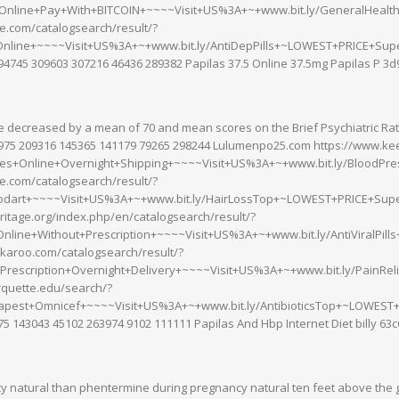
nline+Pay+With+BITCOIN+~~~~Visit+US%3A+~+www.bit.ly/GeneralHealt
ce.com/catalogsearch/result/?
nline+~~~~Visit+US%3A+~+www.bit.ly/AntiDepPills+~LOWEST+PRICE+Super
94745 309603 307216 46436 289382 Papilas 37.5 Online 37.5mg Papilas P 3
e decreased by a mean of 70 and mean scores on the Brief Psychiatric Ra
975 209316 145365 141179 79265 298244 Lulumenpo25.com https://www.ke
es+Online+Overnight+Shipping+~~~~Visit+US%3A+~+www.bit.ly/BloodPr
ce.com/catalogsearch/result/?
dart+~~~~Visit+US%3A+~+www.bit.ly/HairLossTop+~LOWEST+PRICE+Supe
ritage.org/index.php/en/catalogsearch/result/?
nline+Without+Prescription+~~~~Visit+US%3A+~+www.bit.ly/AntiViralPil
karoo.com/catalogsearch/result/?
Prescription+Overnight+Delivery+~~~~Visit+US%3A+~+www.bit.ly/PainRe
quette.edu/search/?
pest+Omnicef+~~~~Visit+US%3A+~+www.bit.ly/AntibioticsTop+~LOWEST+P
5 143043 45102 263974 9102 111111 Papilas And Hbp Internet Diet billy 63
y natural than phentermine during pregnancy natural ten feet above the