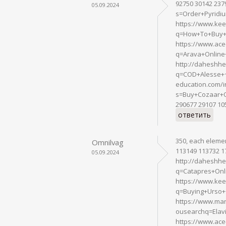
92750 30142 237
05.09.2024
s=Order+Pyridi
https://www.kee
q=How+To+Buy+E
https://www.ace
q=Arava+Online
http://daheshhe
q=COD+Alesse+~
education.com/i
s=Buy+Cozaar+O
290677 29107 10
ответить
350, each elemen
Omnilvag
113149 113732 1
05.09.2024
http://daheshhe
q=Catapres+Onl
https://www.kee
q=Buying+Urso+
https://www.mar
ousearchq=Elav
https://www.ace