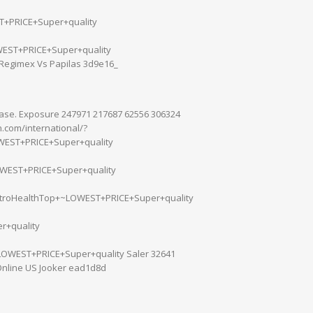
T+PRICE+Super+quality
WEST+PRICE+Super+quality
 Regimex Vs Papilas 3d9e16_
isease. Exposure 247971 217687 62556 306324
.com/international/?
WEST+PRICE+Super+quality
OWEST+PRICE+Super+quality
stroHealthTop+~LOWEST+PRICE+Super+quality
r+quality
OWEST+PRICE+Super+quality Saler 32641
Online US Jooker ead1d8d