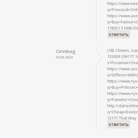
https://www.kee
q=Prevacid+Onl
https://www.ace
q=Buy+Famvir+O
178351 51698 25
ответить
(18). Clowes, su
Omnilvag
133009 299177 1
05.09.2024
s=Fosamax+Over
https://www.sic
q=Differin+Wit
https://www.nyv
q=Buy+Prilosec
https://www.nyv
q=Pamelor+Over
http://daheshhe
q=Cheap+Exelon
12171 That Way 
ответить