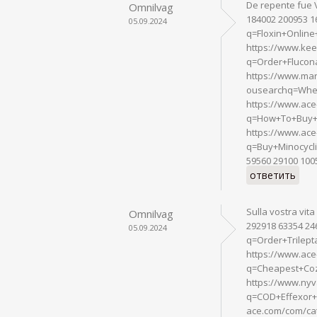
De repente fue V
Omnilvag
184002 200953 1
05.09.2024
q=Floxin+Online
https://www.kee
q=Order+Flucon
https://www.mar
ousearchq=Wher
https://www.ace
q=How+To+Buy+C
https://www.ace
q=Buy+Minocycl
59560 29100 100
ответить
Sulla vostra vit
Omnilvag
292918 63354 24
05.09.2024
q=Order+Trilep
https://www.ace
q=Cheapest+Coz
https://www.nyv
q=COD+Effexor+
ace.com/com/cat