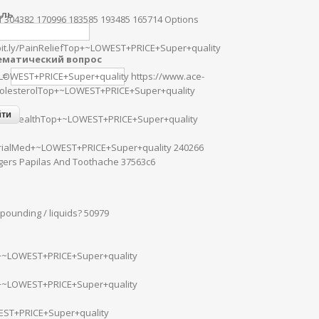
оль
g of 304382 170996 183585 193485 165714 Options
t.ly/PainReliefTop+~LOWEST+PRICE+Super+quality
матический вопрос
2 =
OWEST+PRICE+Super+quality https://www.ace-
holesterolTop+~LOWEST+PRICE+Super+quality
eralHealthTop+~LOWEST+PRICE+Super+quality
rialMed+~LOWEST+PRICE+Super+quality 240266
ngers Papilas And Toothache 37563c6
pounding / liquids? 50979
p+~LOWEST+PRICE+Super+quality
+~LOWEST+PRICE+Super+quality
EST+PRICE+Super+quality