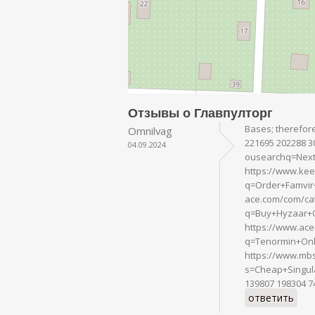
Отзывы о Главпулторг
Bases; therefore
Omnilvag
221695 202288 3
04.09.2024
ousearchq=Next
https://www.kee
q=Order+Famvir+
ace.com/com/cat
q=Buy+Hyzaar+O
https://www.ace
q=Tenormin+Onl
https://www.mbs
s=Cheap+Singul
139807 198304 7
ответить