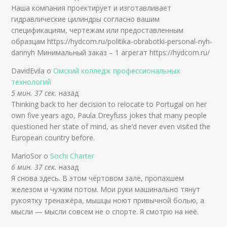
Наша компания проектирует и изготавливает
гидравлические цилиндры согласно вашим
спецификациям, чертежам или предоставленным
образцам https://hydcom.ru/politika-obrabotki-personal-nyh-
dannyh Минимальный заказ – 1 агрегат https://hydcom.ru/
DavidEvila о
Омский колледж профессиональных
технологий
5 мин. 37 сек.
назад
Thinking back to her decision to relocate to Portugal on her
own five years ago, Paula Dreyfuss jokes that many people
questioned her state of mind, as she’d never even visited the
European country before.
MarioSor о
Sochi Charter
6 мин. 37 сек.
назад
Я снова здесь. В этом чёртовом зале, пропахшем
железом и чужим потом. Мои руки машинально тянут
рукоятку тренажёра, мышцы ноют привычной болью, а
мысли — мысли совсем не о спорте. Я смотрю на неё.