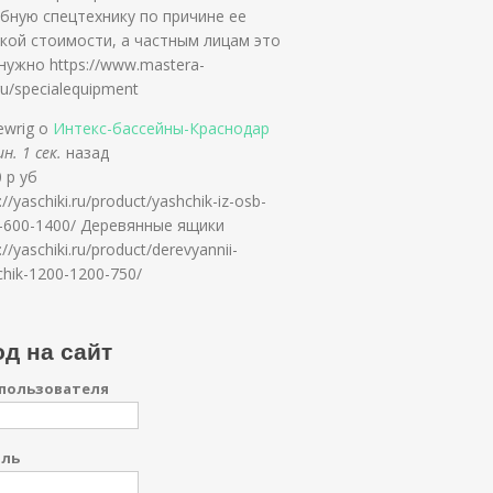
бную спецтехнику по причине ее
кой стоимости, а частным лицам это
 нужно https://www.mastera-
ru/specialequipment
ewrig о
Интекс-бассейны-Краснодар
н. 1 сек.
назад
 р уб
://yaschiki.ru/product/yashchik-iz-osb-
-600-1400/ Деревянные ящики
://yaschiki.ru/product/derevyannii-
chik-1200-1200-750/
д на сайт
пользователя
оль