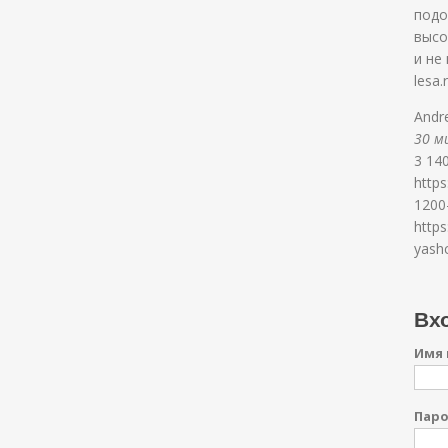
подо
высо
и не
lesa.
Andr
30 ми
3 140
https
1200
https
yash
Вхо
Имя 
Пар