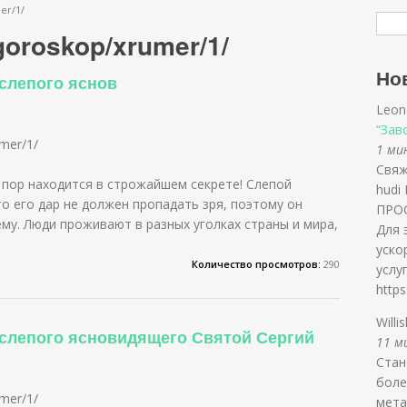
er/1/
/goroskop/xrumer/1/
Но
 слепого яснов
Leon
“Зав
umer/1/
1 мин
Свяжи
 пор находится в строжайшем секрете! Слепой
hudi
о его дар не должен пропадать зря, поэтому он
ПРОС
у. Люди проживают в разных уголках страны и мира,
Для 
уско
Количество просмотров:
290
услу
https
Willi
 слепого ясновидящего Святой Сергий
11 ми
Стан
боле
umer/1/
мета