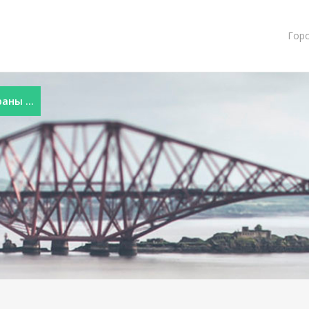
Гор
ны ...