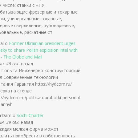
м числе: станки с ЧПУ,
батывающие фрезерные и токарные
ры, универсальные токарные,
ерные сверлильные, зубонарезные,
овальные, раскатные ст
slal о
Former Ukrainian president urges
sky to share Polish explosion intel with
s - The Globe and Mail
н. 46 сек.
назад
ет опыта Инженерно-конструкторский
л Современные технологии
тания Гарантия https://hydcom.ru/
ерка на стенде
://hydcom.ru/politika-obrabotki-personal-
dannyh
erDam о
Sochi Charter
н. 39 сек.
назад
аждая мелкая фирма может
олить приобрести в собственность