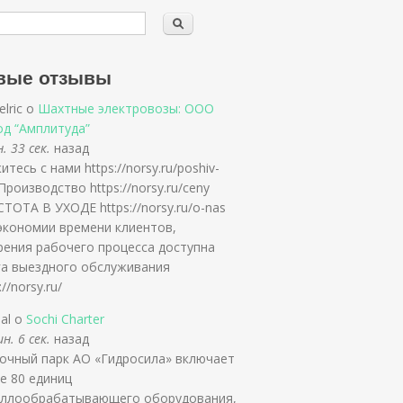
вые отзывы
elric о
Шахтные электровозы: ООО
од “Амплитуда”
. 33 сек.
назад
тесь с нами https://norsy.ru/poshiv-
 Производство https://norsy.ru/ceny
ТОТА В УХОДЕ https://norsy.ru/o-nas
экономии времени клиентов,
рения рабочего процесса доступна
га выездного обслуживания
://norsy.ru/
slal о
Sochi Charter
н. 6 сек.
назад
очный парк АО «Гидросила» включает
е 80 единиц
ллообрабатывающего оборудования,