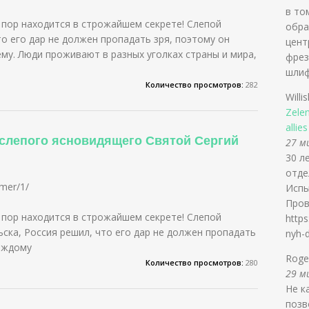
в то
 пор находится в строжайшем секрете! Слепой
обра
о его дар не должен пропадать зря, поэтому он
цент
у. Люди проживают в разных уголках страны и мира,
фрез
шлиф
Количество просмотров:
282
Willi
Zelen
allie
 слепого ясновидящего Святой Сергий
27 ми
30 л
отде
umer/1/
Испы
Пров
 пор находится в строжайшем секрете! Слепой
https
ска, Россия решил, что его дар не должен пропадать
nyh-
каждому
Rog
Количество просмотров:
280
29 ми
Не к
позв