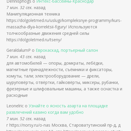
Dennisphogs о
Интекс-бассейны-Краснодар
7 мин. 32 сек.
назад
Манипуляционная техника
https://dolgoletmed.ru/uslugi/kompleksnye-programmy/kurs-
massazha-dlya-korrektsii-figury/ Используются
толчкообразные движения средней силы
https://dolgoletmed.ru/tseny/
GeraldalumP о
Еврокаскад, портьерный салон
7 мин. 43 сек.
назад
для автомобилей — опоры, домкраты, лебёдки,
магнитные принадлежности, съёмники и фиксаторы,
хомуты, тали; электрооборудование — дрели,
шуруповёрты, отвёртки, гайковёрты, миксеры, рубанки,
фрезерные и шлифовальные машины, а также оснастка и
расходные
Leonelric о
Узнайте о ясность азарта на площадке
развлечений казино когда вам удобно
7 мин. 52 сек.
назад
г https://norsy.ru/o-nas Москва, Староватутинский пр-д, д