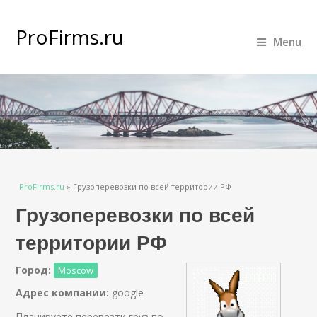
ProFirms.ru
Menu
Вы здесь
ProFirms.ru
»
Грузоперевозки по всей территории РФ
Грузоперевозки по всей
территории РФ
Город:
Moscow
Адрес компании:
google
Планируете перевезти груз по