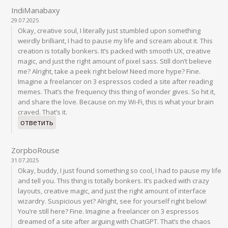
IndiManabaxy
29.07.2025
Okay, creative soul, I literally just stumbled upon something
weirdly brilliant, I had to pause my life and scream about it. This
creation is totally bonkers. It’s packed with smooth UX, creative
magic, and just the right amount of pixel sass. Still don’t believe
me? Alright, take a peek right below! Need more hype? Fine.
Imagine a freelancer on 3 espressos coded a site after reading
memes. That’s the frequency this thing of wonder gives. So hit it,
and share the love. Because on my Wi-Fi, this is what your brain
craved. That’s it.
ответить
ZorpboRouse
31.07.2025
Okay, buddy, I just found something so cool, I had to pause my life
and tell you. This thing is totally bonkers. It’s packed with crazy
layouts, creative magic, and just the right amount of interface
wizardry. Suspicious yet? Alright, see for yourself right below!
You’re still here? Fine. Imagine a freelancer on 3 espressos
dreamed of a site after arguing with ChatGPT. That’s the chaos