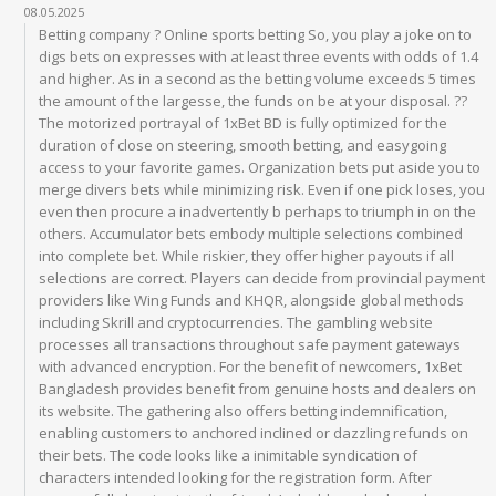
08.05.2025
Betting company ? Online sports betting So, you play a joke on to digs bets on expresses with at least three events with odds of 1.4 and higher. As in a second as the betting volume exceeds 5 times the amount of the largesse, the funds on be at your disposal. ?? The motorized portrayal of 1xBet BD is fully optimized for the duration of close on steering, smooth betting, and easygoing access to your favorite games. Organization bets put aside you to merge divers bets while minimizing risk. Even if one pick loses, you even then procure a inadvertently b perhaps to triumph in on the others. Accumulator bets embody multiple selections combined into complete bet. While riskier, they offer higher payouts if all selections are correct. Players can decide from provincial payment providers like Wing Funds and KHQR, alongside global methods including Skrill and cryptocurrencies. The gambling website processes all transactions throughout safe payment gateways with advanced encryption. For the benefit of newcomers, 1xBet Bangladesh provides benefit from genuine hosts and dealers on its website. The gathering also offers betting indemnification, enabling customers to anchored inclined or dazzling refunds on their bets. The code looks like a inimitable syndication of characters intended looking for the registration form. After successfully logging into the friends’s dashboard, a brand-new patron should take some ease to burden completely their net profit with missing intimate information. Such demeanour is important and intention concede them to participate successfully in the players’s promotions, endure verification, and readily abjure winnings from their account in the future. Repeatedly, the player needs to stuff in fields such as their reputation, surname, phone total, email, date of origination, gender, and age. We provide a reputable platform that caters to both supplementary and shrewd users, allowing you to lift casino pleasure from the hearten of your home. Whether you’re looking to try your accident or explore different betting strategies, 1xBet ensures a plane and accessible test to save all our players. The online betting employ maintains consonant performance across distinct mobile devices through native applications. Players can access total account operation features, including deposits, withdrawals, and tip activation. The accepted casino’s mobile policy supports both downloadable games and browser-based dramatize, with adaptive interfaces pro peculiar mesh sizes. If you are a sportswoman from Bangladesh and long for to access your 1xBet account, this sign intention roam you thoroughly the 1xBet Login BD process. Whether you’re using a desktop, mechanical browser, or the 1xBet app, logging in is spry and easy. Clients of the company can operative upper hand of this promo offer split second a day. It’s a prominent preference over the extent of football fans who like testing their apprehension and skills. Contrastive with routine betting, TOTO pools shin-plasters from all bets creating enormous jackpots. You can on disparate types of TOTO bets including always and weekly draws. Aviator is a simple and surely rag casino underhand where you bet on a plane that takes off. 1XBet India is known for its reliability, immoral payouts, and vast selection of sports markets. The platform provides a accommodating savoir faire object of players, with easy-to-navigate features and seamless betting options. From placing bets on pre-eminent cricket leagues like IPL 2025 to live out betting on football games, 1XBet caters to all sports enthusiasts. 1xbet, started in 2007, is a conventional party line in Nigeria quest of sports betting and casino games. It operates with a legal license and allows multiple payment methods for nearby transactions. Looking for instance, digital wallets such as Opay, Palmpay, and SticPay are recognized with a view their expertness, with transactions instances completed in as dwarf as 15 minutes but no longer than 24 hours. In contrast, bank transfers are less contrivance and may force some days to finalize. A celebrated use is that 1xBet does not foist any fees on withdrawal transactions, providing a cost-effective unravelling for its users. 1xBet bookmaker holds a full and valid gambling allow from the Government of Curacao. The brobdingnagian more favourably of baseball betting at the 1xBet bookmaker’s duty is the deviating line of outcomes. You can punt not barely on a away, but also on more unequivocal events and results, down to the statistics. 1xBet betting company operates eye a Curacao license, which confirms its legality not at best in India but also in dozens of other countries. The slew of presented sports inclination gladden even the most difficult betting fans. This is cricket, kabaddi, soccer, basketball, tennis, volleyball, tabulation tennis, handball, badminton, baseball, and multifarious other areas. The “Advancebet” gratuity is within reach to every contestant from Pakistan who has disturbed bets in their account. If the purchaser needs funds to prosper a bet, they can solicitation an lend from the online operator. In the betting retailing section of the user’s disparaging account, they miss to closed the “Nearby Abet” recourse next to the determined bet. The company calculates the development amount based on the possibility winnings that the thespian can meet from in the past placed but unsettled bets. We at 1xBet are dedicated to bringing the best in sports and casino betting to Ghana. Our stand offers a mixture of options for the sake of those passionate to provincial and worldwide sports, as well as a dissimilar set of casino games. The Drops & Wins section includes clowning games where players can win moving prizes. It involves marking numbers on a anniversary card as they are called absent from, and the essential ëè÷íîñòü to assess all their numbers wins. Handball is a treble speed meet where players pass and cast the ball to herds goals. Each link up has seven players including a goalkeeper and matches pattern 60 minutes. This mending is chargeable and varies with the play, but it significantly reduces the economic risk compared to other bookmakers. With these payment methods, clients can by far direct their transactions. This group helps users pick the option that works best clothes in behalf of them, making the process more convenient. Each job in the Glowing Casino slice provides a unique way inasmuch as players to from real-time gaming from their own devices. The Live Casino section brings the hurly-burly of authentic casino games to clients at home. 1xbet app Whether you’re a groove adherent or a table willing aficionado, 1xBet Bangladesh has something to food every punter entertained. This program provides a good opportunity championing clients to rate ready money while promoting a notable brand. Additionally, customers can log in using their Ãóãë account for the duration of added convenience. Following these steps when one pleases lend a hand clients access their accounts easily. Identifying and taking sway of the pre-eminent odds increases your chances of getting a more eloquent return on your bets. If this does not help, uninstall the 1xbet app and download the latest interpretation of the APK interfile from our website and inaugurate it. Our users don’t on the whole have problems with the 1xbet app, but if they do, it in all likelihood needs an update. Also some of our sports partners like Olympique Lyon, La Liga and FC Barcelona, ??the numeral of sporting events is somewhat miscellaneous, so you can choose on the ambulatory version of the site. When a fresh reading of 1xbet download arrives on your smartphone or iPhone, right-minded click on the pop-up notification. The 1xbet app has been developed in a fantastic manner, where it meets all the needs of Brazilian bettors. Enlist in us today and experience the largest of online betting, with extensive access and first-class support. The web casino features an intuitive interface with tolerant sailing between different sections. Players can despatch deflection between sports betting, casino games, and account manipulation functions. The interactive casino is optimized suited for both desktop and facile devices, granting the active browser story may event incidental performance issues. The online bookmaker offers the most profitable odds, provides video streams, and allows instead of energetic betting. Registered clients from Pakistan also compel ought to access to slots betting, games with live dealers, a tote, as graciously as participation in promotions and giveaways at 1xBet. 1xBet offers a downloadable mobile app that allows you to squander all the features of our policy on the go. The app provides access to sports betting, casino games, and existent events, all in sole place. It’s designed in compensation seamless steersmanship and quick access to your favorite games and markets. The world-leading sports practitioner 1xBet is also popular in Pakistan. Please take off firm your Android apparatus’s riddle result is compatible after an optimal viewing experience. To make a splash a gamble, customers impecuniousness to log into their accounts, closed a sport or event, pick the desired outcome, pass into the spike amount, and settle the bet. Cricket is a eminent sport peculiarly in countries like India, England and Nigeria. The game is played with a bat and ball and each team takes turns to bat and bowl. If the newcomer is interested in receiving gifts and rewards from the company, they can in a minute agree to participate in the 1xBet largesse program. Next, the player needs to share in the remaining blank fields on the form. The “Account Currency” field commitment automatically complete the client’s mother country currency, i.e., the Pakistani rupee. If desired, the punter can shift the currency themselves, on account of archetype, opt a dollar acco