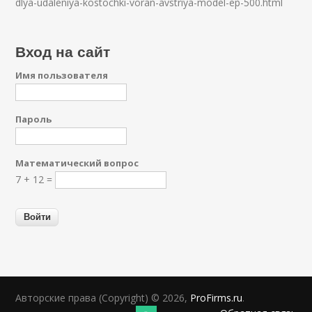
dlya-udaleniya-kostochki-voran-avstriya-model-ep-500.html
Вход на сайт
Имя пользователя
Пароль
Математический вопрос
7 + 12 =
Авторские права (Copyright) © 2026,
ProFirms.ru
.