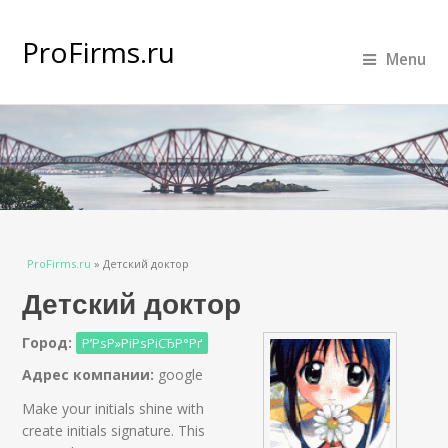
ProFirms.ru
Menu
Вы здесь
ProFirms.ru
»
Детский доктор
Детский доктор
Город:
Р’РѕР»РіРѕРіСЂР°Рґ
Адрес компании:
google
Make your initials shine with
create initials signature. This