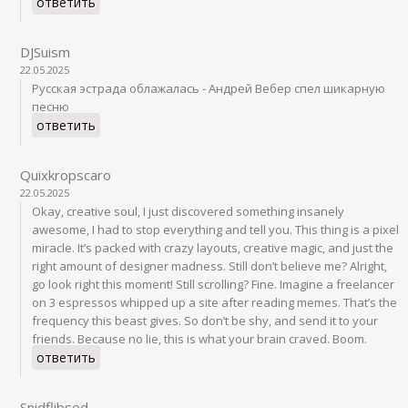
ответить
DJSuism
22.05.2025
Русская эстрада облажалась - Андрей Вебер спел шикарную
песню
ответить
Quixkropscaro
22.05.2025
Okay, creative soul, I just discovered something insanely
awesome, I had to stop everything and tell you. This thing is a pixel
miracle. It’s packed with crazy layouts, creative magic, and just the
right amount of designer madness. Still don’t believe me? Alright,
go look right this moment! Still scrolling? Fine. Imagine a freelancer
on 3 espressos whipped up a site after reading memes. That’s the
frequency this beast gives. So don’t be shy, and send it to your
friends. Because no lie, this is what your brain craved. Boom.
ответить
Snidflibsed