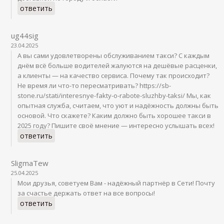
ответить
ug44sig
23.04.2025
А вы сами удовлетворены обслуживанием такси? С каждым
днём всё больше водителей жалуются на дешёвые расценки,
а клиенты — на качество сервиса. Почему так происходит?
Не время ли что-то пересматривать? https://sb-
stone.ru/stati/interesnye-fakty-o-rabote-sluzhby-taksi/ Мы, как
опытная служба, считаем, что уют и надёжность должны быть
основой. Что скажете? Каким должно быть хорошее такси в
2025 году? Пишите своё мнение — интересно услышать всех!
ответить
SligmaTew
25.04.2025
Мои друзья, советуем Вам - надёжный партнёр в Сети! Почту
за счастье держать ответ на все вопросы!
ответить