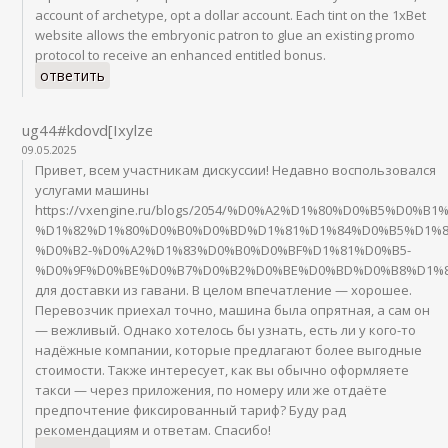
ответить
ug44#kdovd[IxylzefeuLidipukSI,2,5]
09.05.2025
Привет, всем участникам дискуссии! Недавно воспользовался
услугами машины
https://vxengine.ru/blogs/2054/%D0%A2%D1%80%D0%B5%D0%
%D1%82%D1%80%D0%B0%D0%BD%D1%81%D1%84%D0%B5%D1%8
%D0%B2-%D0%A2%D1%83%D0%B0%D0%BF%D1%81%D0%B5-
%D0%9F%D0%BE%D0%B7%D0%B2%D0%BE%D0%BD%D0%B8%D1%
для доставки из гавани. В целом впечатление — хорошее.
Перевозчик приехал точно, машина была опрятная, а сам он
— вежливый. Однако хотелось бы узнать, есть ли у кого-то
надёжные компании, которые предлагают более выгодные
стоимости. Также интересует, как вы обычно оформляете
такси — через приложения, по номеру или же отдаёте
предпочтение фиксированный тариф? Буду рад
рекомендациям и ответам. Спасибо!