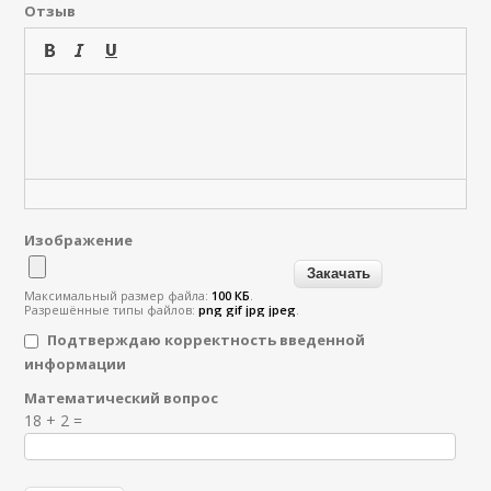
Отзыв
Изображение
Максимальный размер файла:
100 КБ
.
Разрешённые типы файлов:
png gif jpg jpeg
.
Подтверждаю корректность введенной
информации
Математический вопрос
Я спамер
18 + 2 =