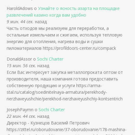
HaroldAdows о
Узнайте о ясность азарта на площадке
развлечений казино когда вам удобно
9 мин. 44 сек.
назад
Часть отходов мы реализуем для переработки, а
остальные измельчаем и сжигаем, используя тепловую
энергию для отопления, нагрева воды и сушки
пиломатериалов https://profildoors-center.ru/compack
DonaldAssor о
Sochi Charter
15 мин. 56 сек.
назад
Если Вас интересует закупка металлопроката оптом от
производителя, наша компания готова предоставить
собственную продукцию и услуги https://arma-
stal.ru/catalog/soedinitelnaya-armatura/perekhody-
nerzhaveyushchie/perekhod-nerzhaveyushchiy-kontsentrich
JosephPaymn о
Sochi Charter
22 мин. 44 сек.
назад
Директор - Кузнецов Василий Петрович
https://zittel.ru/oborudovanie/37-oborudovanie/178-mashina-