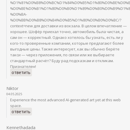
%D1%81%D0%B8%D0%BC%D1%84%D0%B5%D1%80%D0%BE%D0%B
%D0%BE%D0%B1%D1%80%D0%B0%D1%89%D0%B0%D0%B9%D1%8
%D0%BA-
%D0%BB%D0%B8%D0%B4%D0%B5%D1%80%D0%B0%D0%BC/?
context=new для доставки из вокзала. В целом впечатление —
хорошее. Шофёр приехал точно, автомобиль была чистая, а
сам он — корректный. Однако хотелось бы узнать, есть ли у
кого-то проверенные компании, которые предлагают более
выгодные цены. Также интересует, как вы обычно берёте
такси — через приложения, по связи или же выбираете
стандартный расчёт? Буду рад подсказкам и откликам.
Признателен!
ответить
Niktor
04.05.2025
Experience the most advanced AI-generated art yet at this web
space.
ответить
Kennethadada