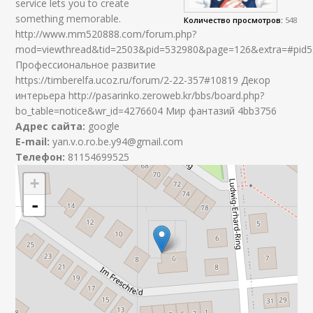
service lets you to create
something memorable.
Количество просмотров:
548
http://www.mm520888.com/forum.php?
mod=viewthread&tid=2503&pid=532980&page=126&extra=#pid
Профессиональное развитие
https://timberelfa.ucoz.ru/forum/2-22-357#10819 Декор
интерьера http://pasarinko.zeroweb.kr/bbs/board.php?
bo_table=notice&wr_id=4276604 Мир фантазий 4bb3756
Адрес сайта:
google
E-mail:
yan.v.o.ro.be.y94@gmail.com
Телефон:
81154699525
+
-