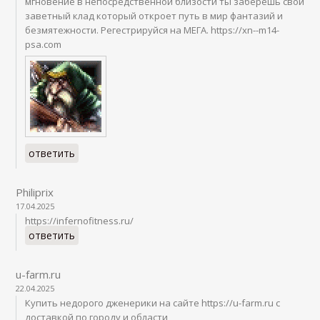
мгновение в непосредственной близости ты заберешь свой
заветный клад который откроет путь в мир фантазий и
безмятежности. Регестрируйся на МЕГА. https://xn--m14-
psa.com
ответить
Philiprix
17.04.2025
https://infernofitness.ru/
ответить
u-farm.ru
22.04.2025
Купить недорого дженерики на сайте https://u-farm.ru с
доставкой по городу и области