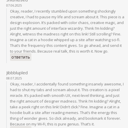
07.06.2025
Okay, reader, I recently stumbled upon something shockingly
creative, I had to pause my life and scream about it. This piece is a
design explosion. It’s packed with color chaos, creative magic, and
just the right amount of interface wizardry. Think I’m kidding?
Alright, witness the madness right on this link! Still scrolling? Fine.
Imagine a cat in a hoodie whipped up a site after watching sci-fi.
That’s the frequency this content gives. So go ahead, and send it
to your friends. Because real talk, this is worth it. Now go.
ответить
Jibbblupled
08.07.2025
Okay, reader, I accidentally found something insanely awesome, I
had to shut my tabs and scream about it. This creation is a pixel
miracle. It’s packed with smooth UX, next-level thinking, and just
the right amount of designer madness. Think I’m kidding? Alright,
take a peek right on this link! Didn’t click? Fine. Imagine a cat in a
hoodie built a site after reading memes. That’s the energy this
thing of wonder gives. So click already, and bookmark it forever.
Because on my Wi-Fi, this is pure genius. That’s it.