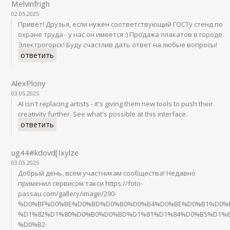
Melvinfrigh
02.05.2025
Привет! Друзья, если нужен соответствующий ГОСТу стенд по
охране труда - у нас он имеется :) Продажа плакатов в городе
Электрогорск! Буду счастлив дать ответ на любые вопросы!
ответить
AlexPlony
03.05.2025
AI isn't replacing artists - it's giving them new tools to push their
creativity further. See what's possible at this interface.
ответить
ug44#kdovd[IxylzefeuLidipukSI,2,5]
03.05.2025
Добрый день, всем участникам сообщества! Недавно
применил сервисом такси https://foto-
passau.com/gallery/image/290-
%D0%BF%D0%BE%D0%BD%D0%B0%D0%B4%D0%BE%D0%B1%D0%B
%D1%82%D1%80%D0%B0%D0%BD%D1%81%D1%84%D0%B5%D1%8
%D0%B2-