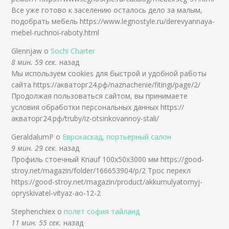
Все уже готово к заселению осталось дело за малым,
подобрать мебель https://www.legnostyle.ru/derevyannaya-
mebel-ruchnoi-raboty.html
Glennjaw о
Sochi Charter
8 мин. 59 сек.
назад
Мы используем cookies для быстрой и удобной работы
сайта https://акваторг24.рф/naznachenie/fitingi/page/2/
Продолжая пользоваться сайтом, вы принимаете
условия обработки персональных данных https://
акваторг24.рф/truby/iz-otsinkovannoy-stali/
GeraldalumP о
Еврокаскад, портьерный салон
9 мин. 29 сек.
назад
Профиль стоечный Knauf 100х50x3000 мм https://good-
stroy.net/magazin/folder/166653904/p/2 Трос перекл
https://good-stroy.net/magazin/product/akkumulyatornyj-
opryskivatel-vityaz-ao-12-2
Stephenchiex о
полет софия тайланд
11 мин. 55 сек.
назад