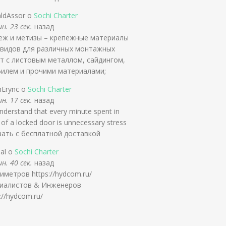
ldAssor о
Sochi Charter
н. 23 сек.
назад
еж и метизы – крепежные материалы
 видов для различных монтажных
т с листовым металлом, сайдингом,
илем и прочими материалами;
nErync о
Sochi Charter
н. 17 сек.
назад
derstand that every minute spent in
 of a locked door is unnecessary stress
зать с бесплатной доставкой
slal о
Sochi Charter
н. 40 сек.
назад
иметров https://hydcom.ru/
иалистов & Инженеров
://hydcom.ru/