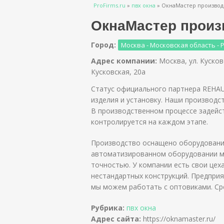
Вы здесь
ProFirms.ru
»
пвх окна
»
ОкнаМастер производс
ОкнаМастер произв
Город:
Москва - Московская область - 
Адрес компании:
Москва, ул. Кусков
Кусковская, 20а
Статус официального партнера REHAU
изделия и установку. Наши производ
В производственном процессе задейс
контролируется на каждом этапе.
Производство оснащено оборудовани
автоматизированном оборудовании мы
точностью. У компании есть свои цех
нестандартных конструкций. Предприя
мы можем работать с оптовиками. Ср
Рубрика:
пвх окна
Адрес сайта:
https://oknamaster.ru/