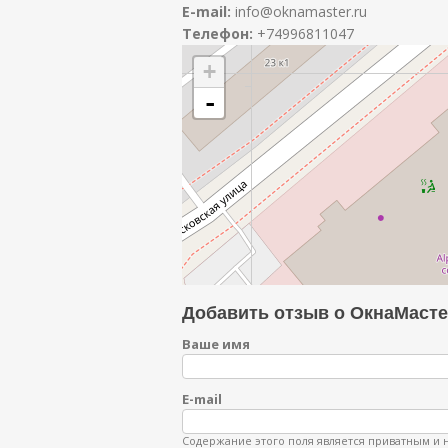
E-mail:
info@oknamaster.ru
Телефон:
+74996811047
+
-
Добавить отзыв о ОкнаМасте
Ваше имя
E-mail
Содержание этого поля является приватным и н