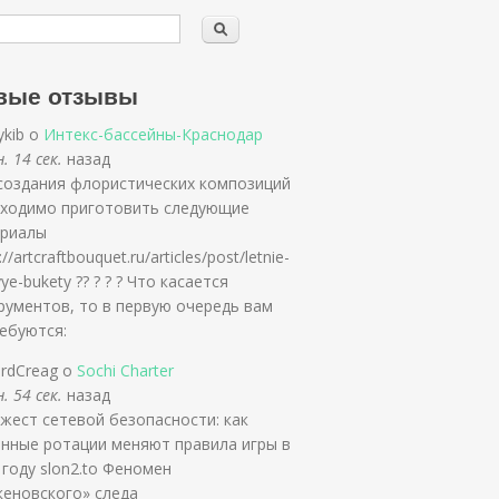
вые отзывы
ykib о
Интекс-бассейны-Краснодар
. 14 сек.
назад
создания флористических композиций
ходимо приготовить следующие
риалы
://artcraftbouquet.ru/articles/post/letnie-
ye-bukety ?? ? ? ? Что касается
рументов, то в первую очередь вам
ебуются:
ardCreag о
Sochi Charter
. 54 сек.
назад
жест сетевой безопасности: как
нные ротации меняют правила игры в
 году slon2.to Феномен
кеновского» следа