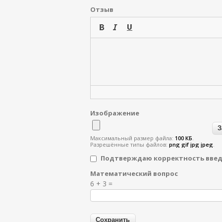
Отзыв
Изображение
Максимальный размер файла:
100 КБ
.
Разрешённые типы файлов:
png gif jpg jpeg
.
Подтверждаю корректность вве
Математический вопрос
Я спамер
6 + 3 =