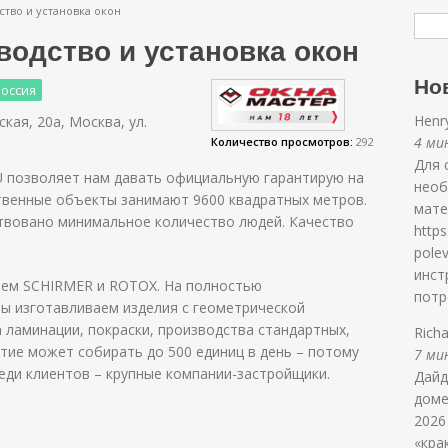
тво и установка окон
одство и установка окон
Но
Россия
Henr
ская, 20а, Москва, ул.
4 мин
Количество просмотров:
292
Для 
 позволяет нам давать официальную гарантирую на
необ
ственные объекты занимают 9600 квадратных метров.
мате
твовано минимальное количество людей. Качество
https
polev
инст
ем SCHIRMER и ROTOX. На полностью
потр
 изготавливаем изделия с геометрической
а ламинации, покраски, производства стандартных,
Rich
тие может собирать до 500 единиц в день – потому
7 мин
еди клиентов – крупные компании-застройщики.
Дайд
доме
2026
«кра