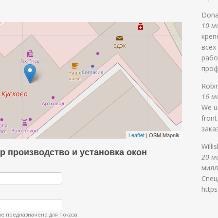
Dona
10 ми
креп
всех
рабо
проф
Robi
16 ми
We un
front
зака
Leaflet
| OSM Mapnik
Willi
р производство и установка окон
20 ми
милл
Спец
https
е предназначено для показа.