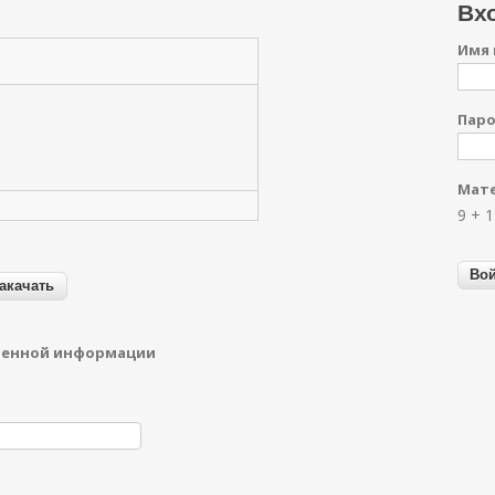
Вхо
Имя 
Пар
Мате
9 + 
денной информации