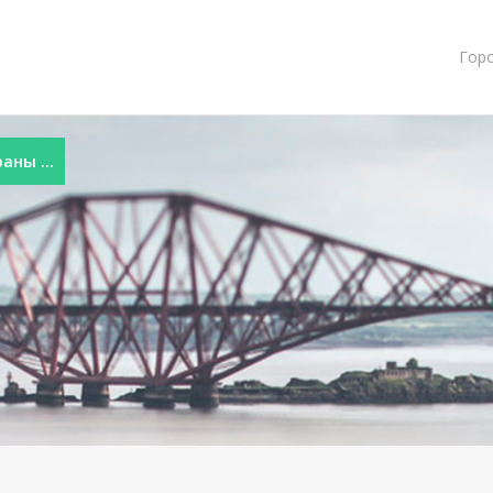
Гор
ны ...