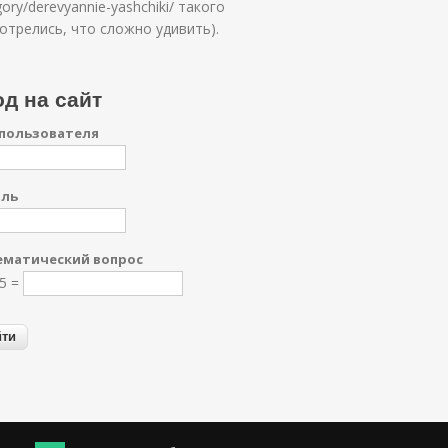
gory/derevyannie-yashchiki/ такого
отрелись, что сложно удивить).
д на сайт
пользователя
оль
матический вопрос
 5 =