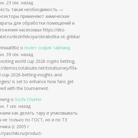
н. 23 сек.
назад
 есть такая необходимость —
нсекторы применяют химические
араты для обработки помещений и
тожения насекомых https://dez-
tel.ru/dezinfekciya/obrabotka-ot-gribka/
mniaatlBiz о
полет софия тайланд
н. 59 сек.
назад
xciting world cup 2026 crypto betting,
://demos.totalsuite.net/totalsurvey/fifa-
-cup-2026-betting-insights-and-
egies/ is set to enhance how fans get
ved with the tournament.
ewrig о
Sochi Charter
н. 1 сек.
назад
наем как делать тару и упаковывать
ы не только по ГОСТ, но и по ТЗ
чика (с 2005 г
://yaschiki.ru/product-