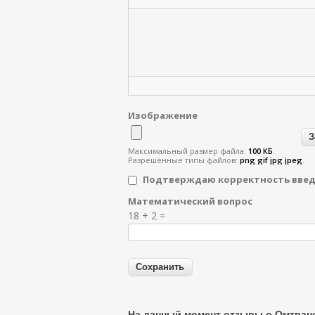
Изображение
Максимальный размер файла:
100 КБ
.
Разрешённые типы файлов:
png gif jpg jpeg
.
Подтверждаю корректность вве
Математический вопрос
Я спамер
18 + 2 =
На данный момент отзывы о Омтранс