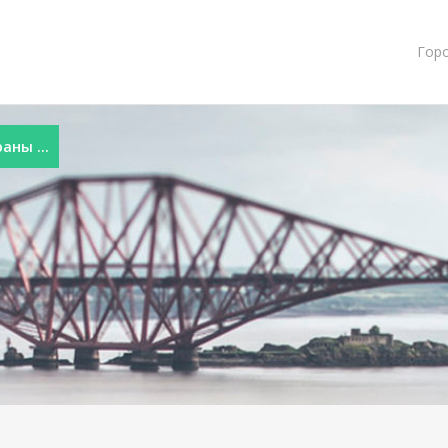
Гор
ны ...