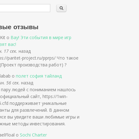
вые отзывы
Kit о
Вау! Эти события в мире игр
зят вас!
. 17 сек.
назад
ps://paritet-project.ru/pprps/ Что такое
(Проект производства работ) ?
labab о
полет софия тайланд
н. 56 сек.
назад
 пару людей с пониманием нашлось
 официальный сайт, https://1win-
5.cfd поддерживает уникальные
анты для развлечений. В данном
исе вы увидите ваши любимые игры и
жные методы инвестирования.
aelFloal о
Sochi Charter