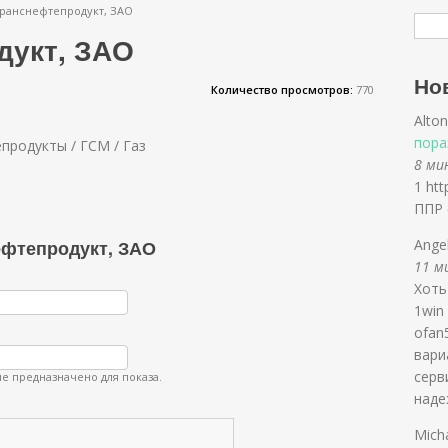
ранснефтепродукт, ЗАО
дукт, ЗАО
Но
Количество просмотров:
770
Alton
пора
продукты / ГСМ / Газ
8 мин
1 htt
ППР 
ефтепродукт, ЗАО
Ange
11 ми
Хоть
1win
ofan
вари
серв
е предназначено для показа.
наде
Mich