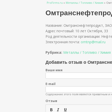
Вы здесь
ProFirms.ru
»
Металлы / Топливо / Химия
»
Омт
Омтранснефтепро
Название: Омтранснефтепродукт, ЗАО
Адрес почтовый: 10 лет Октября, 33
Род деятельности организации: Нефте
Электронная почта:
omtnp@mail.ru
Рубрика:
Металлы / Топливо / Химия
Добавить отзыв о Омтрансн
Ваше имя
E-mail
Содержание этого поля является приватным и н
Отзыв