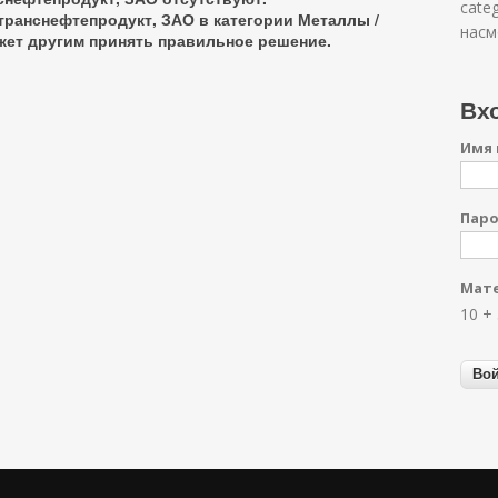
cate
транснефтепродукт, ЗАО в категории
Металлы /
насм
ожет другим принять правильное решение.
Вхо
Имя 
Пар
Мате
10 +