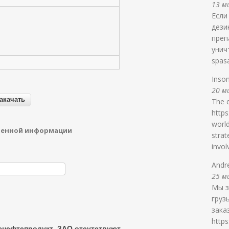
13 ми
Если
дези
преп
унич
spasa
Inso
20 ми
The e
https
world
денной информации
strat
invol
Andr
25 ми
Мы з
груз
заказ
https
нефтепродукт, ЗАО отсутствуют.