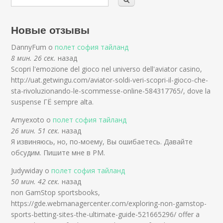
Новые отзывы
DannyFum о
полет софия тайланд
8 мин. 26 сек.
назад
Scopri l'emozione del gioco nel universo dell'aviator casino,
http://uat.getwingu.com/aviator-soldi-veri-scopri-il-gioco-che-
sta-rivoluzionando-le-scommesse-online-584317765/, dove la
suspense ГЁ sempre alta.
Amyexoto о
полет софия тайланд
26 мин. 51 сек.
назад
Я извиняюсь, но, по-моему, Вы ошибаетесь. Давайте
обсудим. Пишите мне в PM.
Judywiday о
полет софия тайланд
50 мин. 42 сек.
назад
non GamStop sportsbooks,
https://gde.webmanagercenter.com/exploring-non-gamstop-
sports-betting-sites-the-ultimate-guide-521665296/ offer a