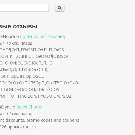
вые отзывы
rieNoura о
полет софия тайланд
н. 18 сек.
назад
О±О¶О·П„ПЋОЅП„О±П‚ П„ОїОЅ
±О»ПЌП„ОµПЃО± ОєО±О¶ОЇОЅОї
„Ої ОґО№О±ОґОЇОєП„П…Ої
ѕП‰П„ОµПЃО№ОєОїПЌ,
ЂОїПЃОµОЇП„Оµ ОЅО±
ЅО±ОєО±О»ПЌП€ОµП„Оµ ПЂОїО»О»О­
µПЂО№О»ОїОіО­П‚ ПЊПѓОїОЅ
†ОїПЃО¬ ПЂО±О№П‡ОЅОЇОґО№О±.
nErync о
Sochi Charter
н. 34 сек.
назад
ent discounts, promo codes and coupons
2026 промокод лсп