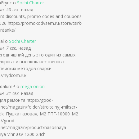
nErync о
Sochi Charter
н. 50 сек.
назад
ent discounts, promo codes and coupons
026 https://promokodvsem.ru/store/tsirk-
ontanke/
slal о
Sochi Charter
н. 7 сек.
назад
егодняшний день это один из самых
лярных и высококачественных
пейских методов сварки
://hydcom.ru/
ldalumP о
mega onion
н. 31 сек.
назад
для ремонта https://good-
.net/magazin/folder/stroitelnyj-mikser-
dki Пушка газовая, М2 ТПГ-10000_М2
://good-
y.net/magazin/product/nasosnaya-
iya-vihr-asv-1200-24ch