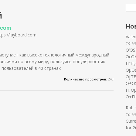
й
Но
.com
tps://layboard.com
Vale
а
14 ми
О‘ОЅ
выступает как высокотехнологичный международный
ОєО
кансиями по всему миру, пользуясь популярностью
ПѓП
 пользователей в 40 странах
ОµО
ОјП
Количество просмотров:
243
О±О
П‚ О
О±П
Robi
16 ми
Curr
for 