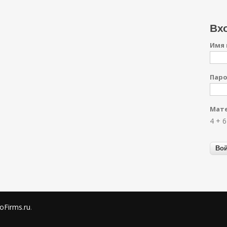
Вхо
Имя 
Пар
Мате
4 + 
oFirms.ru
.