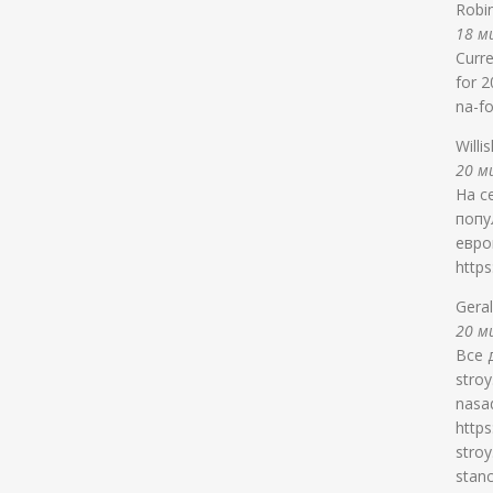
Robi
18 ми
Curr
for 2
na-f
Willi
20 ми
На с
попу
евро
https
Gera
20 ми
Все 
stroy
nasa
https
stro
stanc