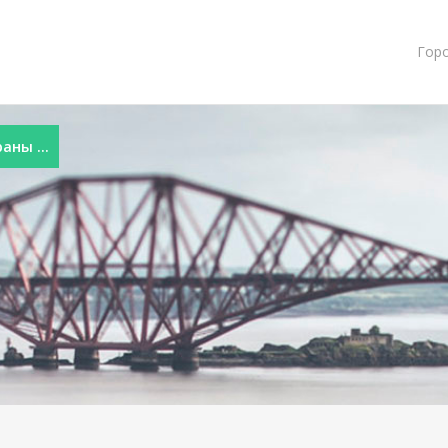
Гор
ны ...