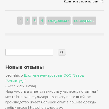
Количество просмотров:
142
Страницы
1
2
3
4
следующая ›
последняя »
Новые отзывы
Leonelric о
Шахтные электровозы: ООО “Завод
“Амплитуда”
6 мин. 2 сек.
назад
Надежность и ответственность у нас всегда стоит на 1
месте https://norsy.ru/voprosy-otvety Наше швейное
производство имеет большой опыт в пошиве одежды
любых видов https://norsy.ru/otzyvy