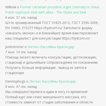
Willislal о
Former Ukrainian president urges Zelensky to share
Polish explosion intel with allies - The Globe and Mail
6 мин. 51 сек.
назад
Шток хромированный ГОСТ 31825-2012, ГОСТ 2590-2006,
EN 10083, E10277 https://hydcom.ru/ Заполните форму
«заказать звонок» и в ближайшее время вам перезвонит
наш специалист для конcультации https://hydcom.ru/
JustinImmer о
Интекс-бассейны-Краснодар
7 мин. 14 сек.
назад
Помощь может включать консультацию, детоксикацию,
стационар и дальнейшее сопровождение по показаниям.
Получить больше информации - вывод из запоя в
стационаре
Dennisphogs о
Интекс-бассейны-Краснодар
8 мин. 47 сек.
назад
Мы совершенствуемся и идем в ногу со временем!
Полный курс или сеанс мануального массажа, его
стоимость зависит от стадии заболевания и области