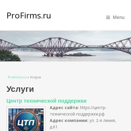
ProFirms.ru
Menu
Вы здесь
ProFirms.ru
»
Услуги
Услуги
Центр технической поддержки
Адрес сайта:
https://центр-
технической-поддержки.рф
Адрес компании:
ул. 2-я линия,
д.61