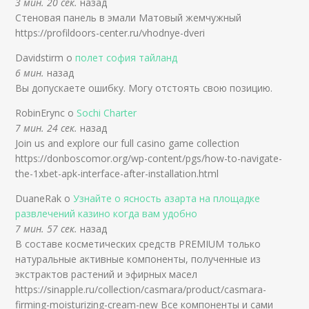
3 мин. 20 сек.
назад
Стеновая панель в эмали Матовый жемчужный
https://profildoors-center.ru/vhodnye-dveri
Davidstirm о
полет софия тайланд
6 мин.
назад
Вы допускаете ошибку. Могу отстоять свою позицию.
RobinErync о
Sochi Charter
7 мин. 24 сек.
назад
Join us and explore our full casino game collection
https://donboscomor.org/wp-content/pgs/how-to-navigate-
the-1xbet-apk-interface-after-installation.html
DuaneRak о
Узнайте о ясность азарта на площадке
развлечений казино когда вам удобно
7 мин. 57 сек.
назад
В составе косметических средств PREMIUM только
натуральные активные компоненты, полученные из
экстрактов растений и эфирных масел
https://sinapple.ru/collection/casmara/product/casmara-
firming-moisturizing-cream-new Все компоненты и сами