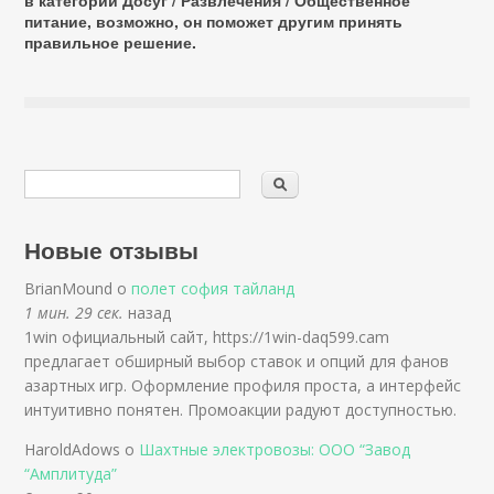
в категории
Досуг / Развлечения / Общественное
питание
, возможно, он поможет другим принять
правильное решение.
Новые отзывы
BrianMound о
полет софия тайланд
1 мин. 29 сек.
назад
1win официальный сайт, https://1win-daq599.cam
предлагает обширный выбор ставок и опций для фанов
азартных игр. Оформление профиля проста, а интерфейс
интуитивно понятен. Промоакции радуют доступностью.
HaroldAdows о
Шахтные электровозы: ООО “Завод
“Амплитуда”