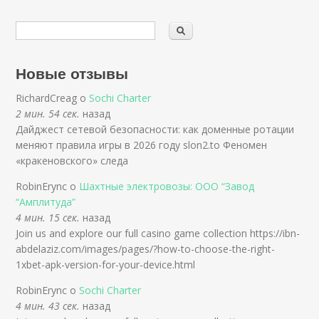
Новые отзывы
RichardCreag о
Sochi Charter
2 мин. 54 сек.
назад
Дайджест сетевой безопасности: как доменные ротации
меняют правила игры в 2026 году slon2.to Феномен
«кракеновского» следа
RobinErync о
Шахтные электровозы: ООО “Завод
“Амплитуда”
4 мин. 15 сек.
назад
Join us and explore our full casino game collection https://ibn-
abdelaziz.com/images/pages/?how-to-choose-the-right-
1xbet-apk-version-for-your-device.html
RobinErync о
Sochi Charter
4 мин. 43 сек.
назад