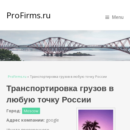
ProFirms.ru
Menu
Вы здесь
ProFirms.ru
»
Транспортировка грузов в любую точку России
Транспортировка грузов в
любую точку России
Город:
Moscow
Адрес компании:
google
Ищете проверенного