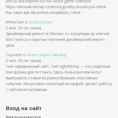
Join us and explore our full casino game collection
https://almraah.net/wp-content/pgs/why-should-you-check-
the-1xbet-apk-file-before-installation_1.html
ArthurCam о
Sochi Charter
5 мин. 20 сек.
назад
Дизайнерский ремонт в Москве: от концепции до ключей
без стресса и скрытых платежей дизайнерский ремонт
цена
Ta,poene о
полет софия тайланд
5 мин. 30 сек.
назад
1win официальный сайт, 1win-dgh399.top — это надежная
платформа для беттинга. Здесь пользователи могут
выигрывать ставки на разнообразные спортивные
события. Интуитивно понятный интерфейс делает работу
с сайтом интуитивным.
Вход на сайт
Имя пользователя