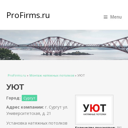
ProFirms.ru
Menu
Вы здесь
ProFirms.ru
»
Монтаж натяжных потолков
»
УЮТ
УЮТ
Город:
Сургут
Адрес компании:
г. Сургут ул.
Университетская, д. 21
Установка натяжных потолков
Количество просмотров:
191