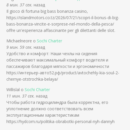
8 мин. 37 сек.
назад
Il gioco di fortuna big bass bonanza casino,
https://islandmotors.co.tz/2026/07/21/scopri-il-bonus-di-big-
bass-bonanza-vincite-e-sorprese-nel-mondo-della-pesca/
offre un'esperienza affascinante per gli dilettanti delle slot.
Michaelneore о
Sochi Charter
9 мин. 59 сек.
назад
Удобство и комфорт: Наши чехлы на сидения
обеспечивают максимальный комфорт водителя и
пассажиров благодаря мягкости и эргономичности
https://интерьер-авто52.рф/product/avtochehly-kia-soul-2-
chernye-otstrochka-belaya/
Willislal о
Sochi Charter
11 мин. 37 сек.
назад
Чтобы работа гидроцилиндра была корректна, его
уплотнение должно соответствовать всем
эксплуатационным характеристикам
https://hydcom.ru/politika-obrabotki-personal-nyh-dannyh