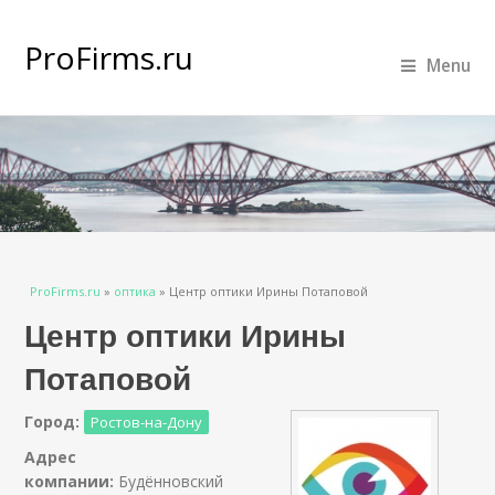
ProFirms.ru
Menu
Вы здесь
ProFirms.ru
»
оптика
»
Центр оптики Ирины Потаповой
Центр оптики Ирины
Потаповой
Город:
Ростов-на-Дону
Адрес
компании:
Будённовский