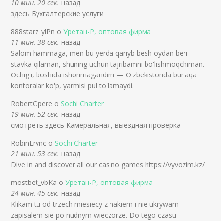
10 мин. 20 сек.
назад
здесь Бухгалтерские услуги
888starz_ylPn о
Уретан-Р, оптовая фирма
11 мин. 38 сек.
назад
Salom hammaga, men bu yerda qariyb besh oydan beri
stavka qilaman, shuning uchun tajribamni bo'lishmoqchiman.
Ochig'i, boshida ishonmagandim — O'zbekistonda bunaqa
kontoralar ko'p, yarmisi pul to'lamaydi.
RobertOpere о
Sochi Charter
19 мин. 52 сек.
назад
смотреть здесь Камеральная, выездная проверка
RobinErync о
Sochi Charter
21 мин. 53 сек.
назад
Dive in and discover all our casino games https://vyvozim.kz/
mostbet_vbKa о
Уретан-Р, оптовая фирма
24 мин. 45 сек.
назад
Klikam tu od trzech miesiecy z hakiem i nie ukrywam
zapisalem sie po nudnym wieczorze. Do tego czasu