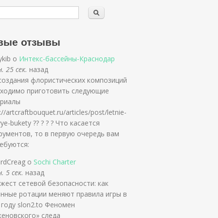
вые отзывы
ykib о
Интекс-бассейны-Краснодар
. 25 сек.
назад
создания флористических композиций
ходимо приготовить следующие
риалы
://artcraftbouquet.ru/articles/post/letnie-
ye-bukety ?? ? ? ? Что касается
рументов, то в первую очередь вам
ебуются:
ardCreag о
Sochi Charter
. 5 сек.
назад
жест сетевой безопасности: как
нные ротации меняют правила игры в
 году slon2.to Феномен
кеновского» следа