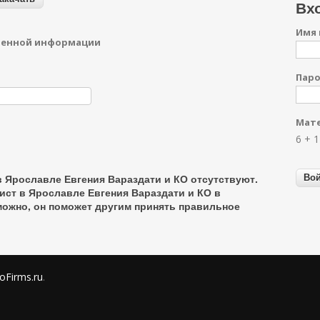
Вхо
Имя 
денной информации
Пар
Мате
6 + 
 Ярославле Евгения Вараздати и КО отсутствуют.
ст в Ярославле Евгения Вараздати и КО в
можно, он поможет другим принять правильное
oFirms.ru
.