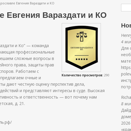
рославле Евгения Вараздати и КО
е Евгения Вараздати и КО
Но
Henr
4 мин
аздати и Ко” — команда
Для 
ывающая профессиональные
необ
 решаем сложные вопросы в
мате
ейного права, защиты прав
https
споров. Работаем с
polev
Количество просмотров:
290
 предлагаем очные и
инст
ты дают честную оценку перспектив дела,
потр
действий и представляют интересы в суде. Высокая
ативность и ответственность — вот почему нам
Rich
етская, д. 21.
8 мин
Дайд
доме
ль.рф/
2026
«кра