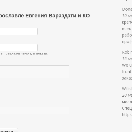
Dona
рославле Евгения Вараздати и КО
10 ми
креп
всех
рабо
проф
Robi
е предназначено для показа.
16 ми
We un
front
зака
Willi
20 ми
милл
Спец
https