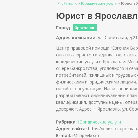
Вы здесь
ProFirms.ru
»
Юридические услуги
»
Юрист в Я
Юрист в Ярославл
Город:
Ярославль
Адрес компании:
ул. Советская, д.21
Центр правовой помощи “Евгения Вар
опытных юристов и адвокатов, оказ
юридические услуги в Ярославле. Мы
сфере банкротства, уголовного и сем
потребителей, жилищных и трудовых 
физическими и юридическими лицами,
онлайн-консультации. Наши специалис
разрабатывают индивидуальный план 
квалификация, доступные цены, опер
доверяют. Адрес: г. Ярославль, ул. Сов
Рубрика:
Юридические услуги
Адрес сайта:
https://юристы-ярослав
E-mail:
i@cppevko.ru