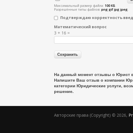
Максимальный размер файла:
100 КБ
.
Разрешённые типы файлов:
png gif jpg jpeg
.
Подтверждаю корректность вве
Математический вопрос
Я спамер
3 + 16 =
На данный момент отзывы о Юрист в
Напишите Ваш отзыв о компании Юри
категории
Юридические услуги
, воз
решение.
Авторские права (Copyright) © 2026,
Pr