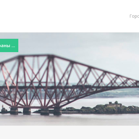
Гор
ны ...