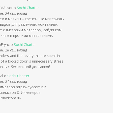
ldAssor о
Sochi Charter
н. 34 сек.
назад
еж и метизы – крепежные материалы
 видов для различных монтажных
т с листовым металлом, сайдингом,
илем и прочими материалами;
nErync о
Sochi Charter
н. 28 сек.
назад
derstand that every minute spent in
 of a locked door is unnecessary stress
зать с бесплатной доставкой
slal о
Sochi Charter
н. 51 сек.
назад
иметров https://hydcom.ru/
иалистов & Инженеров
://hydcom.ru/