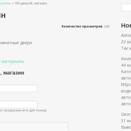
ериалы
»
100 дверей, магазин
ин
Но
Количество просмотров:
246
Anto
23 ми
омнатные двери
Так 
Kevi
е материалы
44 ми
, магазин
Кате
авто
http
води
авто
авто
е предназначено для показа.
Geor
51 ми
Выво