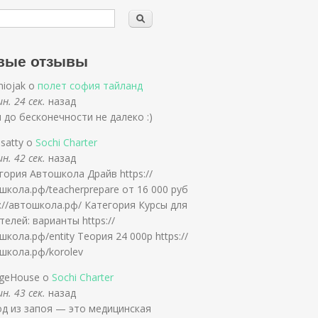
вые отзывы
niojak о
полет софия тайланд
н. 24 сек.
назад
и до бесконечности не далеко :)
nsatty о
Sochi Charter
н. 42 сек.
назад
гория Автошкола Драйв https://
школа.рф/teacherprepare от 16 000 руб
s://автошкола.рф/ Категория Курсы для
телей: варианты https://
школа.рф/entity Теория 24 000р https://
школа.рф/korolev
geHouse о
Sochi Charter
н. 43 сек.
назад
д из запоя — это медицинская