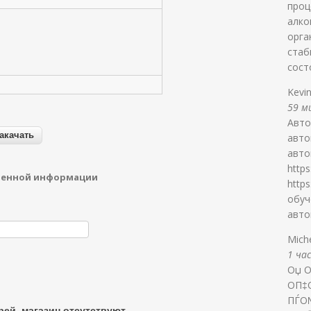
проц
алко
орга
стаб
сост
Kevi
59 ми
Авто
авто
авто
http
денной информации
http
обуч
авто
Mich
1 час
Оџ 
О­П
ПЃО
ей, магазин отсутствуют.