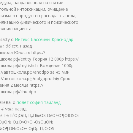
едура, направленная на снятие
гольной интоксикации, очищение
низма от продуктов распада этанола,
илизацию физического и психического
ояния пациента.
nsatty о
Интекс-бассейны-Краснодар
н. 56 сек.
назад
школа Юность https://
школа.рф/entity Теория 12 000р https://
школа.рф/mytishchi Вождение 1000р
s://автошкола.рф/anodpo за 45 мин
s://автошкола.рф/dolgoprudniy Срок
ения 2 месяца https://
школа.рф/chu-dpo
elleRal о
полет софия тайланд
 4 мин.
назад
ОєПЊПѓОјОїП‚ П„П‰ОЅ ОєО±О¶ОЇОЅОї
‡ОµО№ О±О»О»О¬ОѕОµО№
№О¶О№ОєО¬ ОјОµ П„О·ОЅ