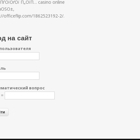
ПѓОїОґОї П„ОїП… casino online
µОЅО±,
://officeflip.com/1862523192-2/.
д на сайт
пользователя
оль
матический вопрос
1 =