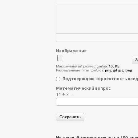
Изображение
Максимальный размер файла:
100 КБ
.
Разрешённые типы файлов:
png gif jpg jpeg
.
Подтверждаю корректность вве
Математический вопрос
Я спамер
11 + 3 =
На данный момент отзывы о 100 двер