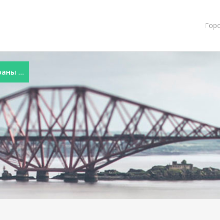
Гор
ны ...