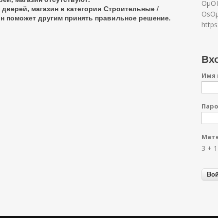
ОµОЇ
 дверей, магазин в категории
Строительные /
ОѕО
он поможет другим принять правильное решение.
https
Вхо
Имя 
Пар
Мате
3 + 