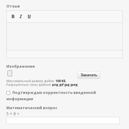
Отзыв
Изображение
Максимальный размер файла:
100 КБ
.
Разрешённые типы файлов:
png gif jpg jpeg
.
Подтверждаю корректность введенной
информации
Математический вопрос
Я спамер
5 + 8 =