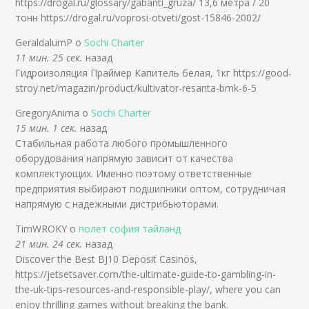
https://drogal.ru/glossary/gabariti_gruza/ 13,6 метра / 20
тонн https://drogal.ru/voprosi-otveti/gost-15846-2002/
GeraldalumP о
Sochi Charter
11 мин. 25 сек.
назад
Гидроизоляция Праймер Капитель белая, 1кг https://good-
stroy.net/magazin/product/kultivator-resanta-bmk-6-5
GregoryAnima о
Sochi Charter
15 мин. 1 сек.
назад
Стабильная работа любого промышленного
оборудования напрямую зависит от качества
комплектующих. Именно поэтому ответственные
предприятия выбирают подшипники оптом, сотрудничая
напрямую с надежными дистрибьюторами.
TimWROKY о
полет софия тайланд
21 мин. 24 сек.
назад
Discover the Best ВЈ10 Deposit Casinos,
https://jetsetsaver.com/the-ultimate-guide-to-gambling-in-
the-uk-tips-resources-and-responsible-play/, where you can
enjoy thrilling games without breaking the bank.