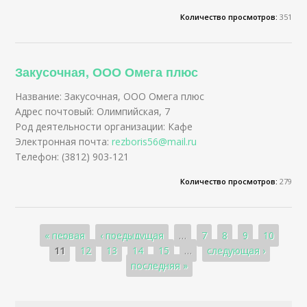
Количество просмотров:
351
Закусочная, ООО Омега плюс
Название: Закусочная, ООО Омега плюс
Адрес почтовый: Олимпийская, 7
Род деятельности организации: Кафе
Электронная почта:
rezboris56@mail.ru
Телефон: (3812) 903-121
Количество просмотров:
279
Страницы
« первая
‹ предыдущая
…
7
8
9
10
11
12
13
14
15
…
следующая ›
последняя »