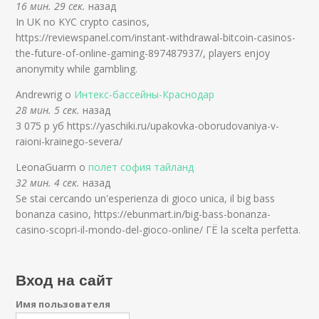
16 мин. 29 сек.
назад
In UK no KYC crypto casinos,
https://reviewspanel.com/instant-withdrawal-bitcoin-casinos-
the-future-of-online-gaming-897487937/, players enjoy
anonymity while gambling.
Andrewrig о
Интекс-бассейны-Краснодар
28 мин. 5 сек.
назад
3 075 р уб https://yaschiki.ru/upakovka-oborudovaniya-v-
raioni-krainego-severa/
LeonaGuarm о
полет софия тайланд
32 мин. 4 сек.
назад
Se stai cercando un'esperienza di gioco unica, il big bass
bonanza casino, https://ebunmart.in/big-bass-bonanza-
casino-scopri-il-mondo-del-gioco-online/ ГЁ la scelta perfetta.
Вход на сайт
Имя пользователя