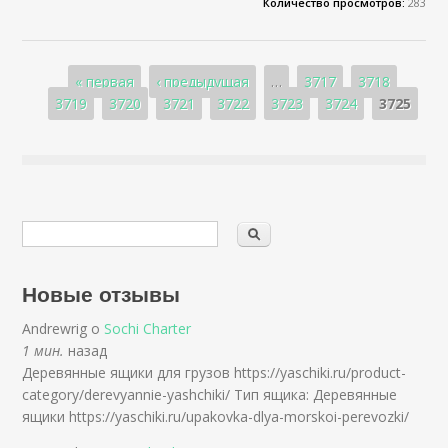
Количество просмотров:
283
Страницы
« первая
‹ предыдущая
…
3717
3718
3719
3720
3721
3722
3723
3724
3725
Новые отзывы
Andrewrig о
Sochi Charter
1 мин.
назад
Деревянные ящики для грузов https://yaschiki.ru/product-
category/derevyannie-yashchiki/ Тип ящика: Деревянные
ящики https://yaschiki.ru/upakovka-dlya-morskoi-perevozki/