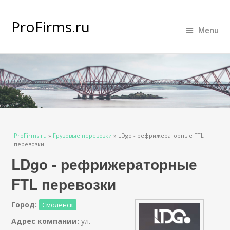
ProFirms.ru
Menu
Вы здесь
ProFirms.ru
»
Грузовые перевозки
»
LDgo - рефрижераторные FTL
перевозки
LDgo - рефрижераторные
FTL перевозки
Город:
Смоленск
Адрес компании:
ул.