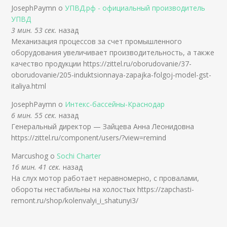
JosephPaymn о
УПВД.рф - официальный производитель
УПВД
3 мин. 53 сек.
назад
Механизация процессов за счет промышленного
оборудования увеличивает производительность, а также
качество продукции https://zittel.ru/oborudovanie/37-
oborudovanie/205-induktsionnaya-zapajka-folgoj-model-gst-
italiya.html
JosephPaymn о
Интекс-бассейны-Краснодар
6 мин. 55 сек.
назад
Генеральный директор — Зайцева Анна Леонидовна
https://zittel.ru/component/users/?view=remind
Marcushog о
Sochi Charter
16 мин. 41 сек.
назад
На слух мотор работает неравномерно, с провалами,
обороты нестабильны на холостых https://zapchasti-
remont.ru/shop/kolenvalyi_i_shatunyi3/