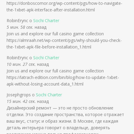
https://donboscomor.org/wp-content/pgs/how-to-navigate-
the-1xbet-apk-interface-after-installation.html
RobinErync о
Sochi Charter
5 мин. 58 сек.
назад
Join us and explore our full casino game collection
https://almraah.net/wp-content/pgs/why-should-you-check-
the-1xbet-apk-file-before-installation_1.html
RobinErync о
Sochi Charter
10 мин. 27 сек.
назад
Join us and explore our full casino game collection
https://latrach-edition.com/bin/blog/how-to-update-1xbet-
apk-without-losing-account-data_1.html
Josephgrops о
Sochi Charter
15 мин. 42 сек.
назад
Дизайнерский ремонт — это не просто обновление
отделки. Это создание пространства, которое отражает
ваш вкус, статус и образ жизни. В Москве, где каждая
деталь интерьера говорит о владельце, доверять