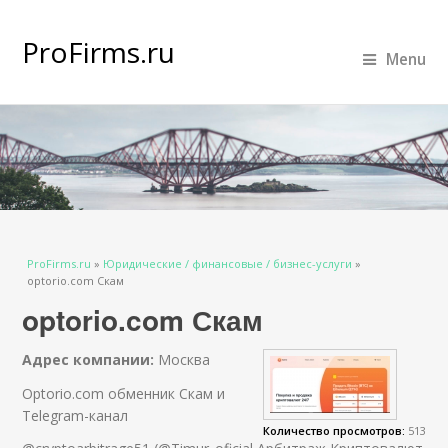
ProFirms.ru
Menu
Вы здесь
ProFirms.ru
»
Юридические / финансовые / бизнес-услуги
»
optorio.com Скам
optorio.com Скам
Адрес компании:
Москва
Optorio.com обменник Скам и
Telegram-канал
Количество просмотров:
513