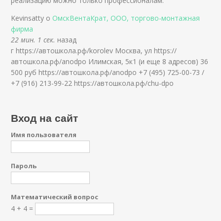
реализацию можно только профессионалам.
Kevinsatty о
ОмскВентаКрат, ООО, торгово-монтажная
фирма
22 мин. 1 сек.
назад
г https://автошкола.рф/korolev Москва, ул https://
автошкола.рф/anodpo Илимская, 5к1 (и еще 8 адресов) 36
500 руб https://автошкола.рф/anodpo +7 (495) 725-00-73 /
+7 (916) 213-99-22 https://автошкола.рф/chu-dpo
Вход на сайт
Имя пользователя
Пароль
Математический вопрос
4 + 4 =