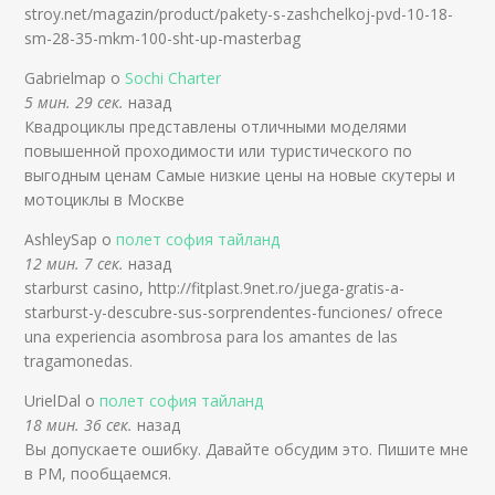
stroy.net/magazin/product/pakety-s-zashchelkoj-pvd-10-18-
sm-28-35-mkm-100-sht-up-masterbag
Gabrielmap о
Sochi Charter
5 мин. 29 сек.
назад
Квадроциклы представлены отличными моделями
повышенной проходимости или туристического по
выгодным ценам Самые низкие цены на новые скутеры и
мотоциклы в Москве
AshleySap о
полет софия тайланд
12 мин. 7 сек.
назад
starburst casino, http://fitplast.9net.ro/juega-gratis-a-
starburst-y-descubre-sus-sorprendentes-funciones/ ofrece
una experiencia asombrosa para los amantes de las
tragamonedas.
UrielDal о
полет софия тайланд
18 мин. 36 сек.
назад
Вы допускаете ошибку. Давайте обсудим это. Пишите мне
в PM, пообщаемся.