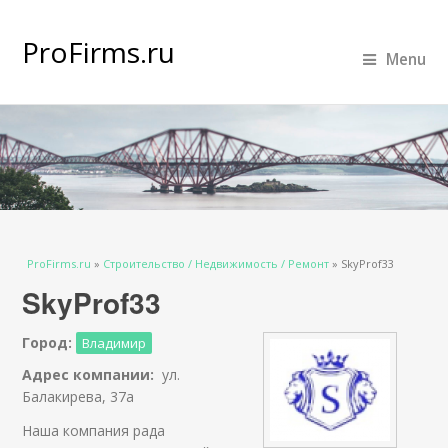
ProFirms.ru
Menu
Вы здесь
ProFirms.ru
»
Строительство / Недвижимость / Ремонт
»
SkyProf33
SkyProf33
Город:
Владимир
Адрес компании:
ул.
Балакирева, 37а
Наша компания рада