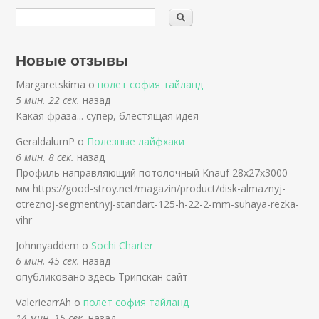
Новые отзывы
Margaretskima о
полет софия тайланд
5 мин. 22 сек.
назад
Какая фраза... супер, блестящая идея
GeraldalumP о
Полезные лайфхаки
6 мин. 8 сек.
назад
Профиль направляющий потолочный Knauf 28х27x3000
мм https://good-stroy.net/magazin/product/disk-almaznyj-
otreznoj-segmentnyj-standart-125-h-22-2-mm-suhaya-rezka-
vihr
Johnnyaddem о
Sochi Charter
6 мин. 45 сек.
назад
опубликовано здесь Трипскан сайт
ValeriearrAh о
полет софия тайланд
14 мин. 15 сек.
назад