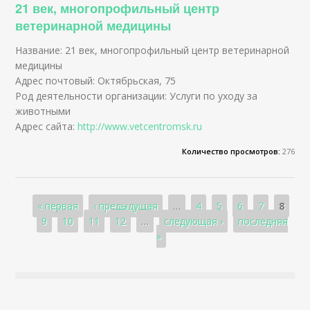
21 век, многопрофильный центр
ветеринарной медицины
Название: 21 век, многопрофильный центр ветеринарной
медицины
Адрес почтовый: Октябрьская, 75
Род деятельности организации: Услуги по уходу за
животными
Адрес сайта:
http://www.vetcentromsk.ru
Количество просмотров:
276
Страницы
« первая
‹ предыдущая
…
4
5
6
7
8
9
10
11
12
…
следующая ›
последняя
»