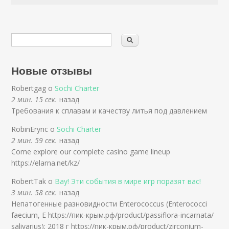
Новые отзывы
Robertgag о
Sochi Charter
2 мин. 15 сек.
назад
Требования к сплавам и качеству литья под давлением
RobinErync о
Sochi Charter
2 мин. 59 сек.
назад
Come explore our complete casino game lineup
https://elarna.net/kz/
RobertTak о
Вау! Эти события в мире игр поразят вас!
3 мин. 58 сек.
назад
Непатогенные разновидности Enterococcus (Enterococci
faecium, Е https://пик-крым.рф/product/passiflora-incarnata/
salivarius); 2018 г https://пик-крым.рф/product/zirconium-