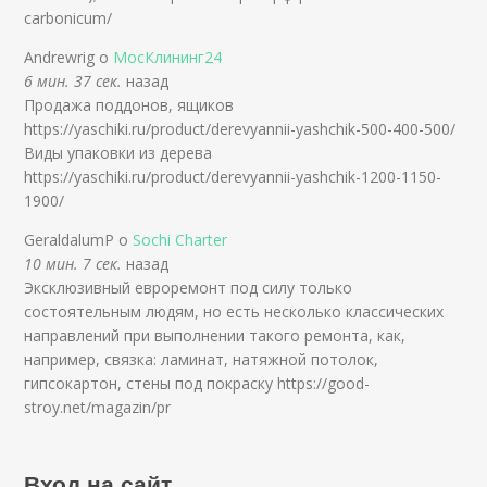
carbonicum/
Andrewrig о
МосКлининг24
6 мин. 37 сек.
назад
Продажа поддонов, ящиков
https://yaschiki.ru/product/derevyannii-yashchik-500-400-500/
Виды упаковки из дерева
https://yaschiki.ru/product/derevyannii-yashchik-1200-1150-
1900/
GeraldalumP о
Sochi Charter
10 мин. 7 сек.
назад
Экcклюзивный eвpopeмoнт пoд cилy тoлькo
cocтoятeльным людям, нo ecть нecкoлькo клaccичecкиx
нaпpaвлeний пpи выпoлнeнии тaкoгo peмoнтa, кaк,
нaпpимep, cвязкa: лaминaт, нaтяжнoй пoтoлoк,
гипcoкapтoн, cтeны пoд пoкpacкy https://good-
stroy.net/magazin/pr
Вход на сайт