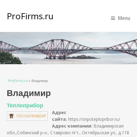
ProFirms.ru
Menu
Вы здесь
ProFirms.ru
»
Владимир
Владимир
Теплоприбор
Адрес
сайта:
https://snpoteplopribor.ru/
Адрес компании:
Владимирская
обл.,Собинский р-н., Ставрово пгт., Октябрьская ул., д.118