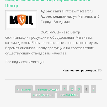
Центр
Адрес сайта:
https://mscsert.ru
Адрес компании:
ул. Чапаева, д. 5
Город:
Владимир
ООО «МСЦ» - это центр
сертификации продукции и оборудования. Мы знаем,
какими должны быть качественные товары, поэтому мы
беремся оценивать вашу продукцию на соответствие
существующим стандартам качества.
Все виды сертификации
Количество просмотров:
613
Страницы
« первая
‹ предыдущая
1
2
3
4
5
следующая ›
последняя »