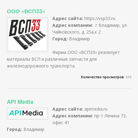
ООО «ВСП33»
Адрес сайта:
https://vsp33.ru
Адрес компании:
г Владимир, ул.
Чайковского, д. 25а,к 2
Город:
Владимир
Фирма ООО «ВСП33» реализует
материалы ВСП и различные запчасти для
железнодорожного транспорта.
Количество просмотров:
616
API Media
Адрес сайта:
apimedia.ru
Адрес компании:
пр-т Ленина 73,
офис 41
Город:
Владимир