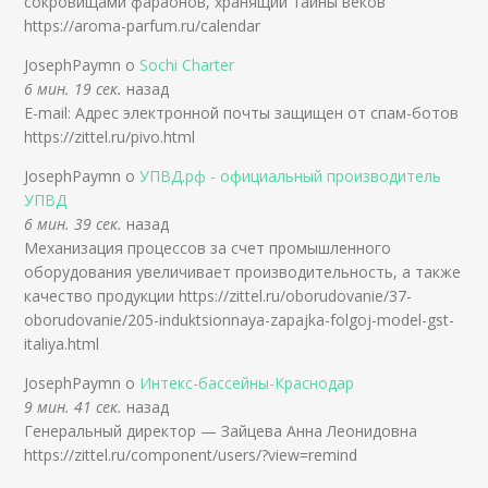
сокровищами фараонов, хранящий тайны веков
https://aroma-parfum.ru/calendar
JosephPaymn о
Sochi Charter
6 мин. 19 сек.
назад
E-mail: Адрес электронной почты защищен от спам-ботов
https://zittel.ru/pivo.html
JosephPaymn о
УПВД.рф - официальный производитель
УПВД
6 мин. 39 сек.
назад
Механизация процессов за счет промышленного
оборудования увеличивает производительность, а также
качество продукции https://zittel.ru/oborudovanie/37-
oborudovanie/205-induktsionnaya-zapajka-folgoj-model-gst-
italiya.html
JosephPaymn о
Интекс-бассейны-Краснодар
9 мин. 41 сек.
назад
Генеральный директор — Зайцева Анна Леонидовна
https://zittel.ru/component/users/?view=remind