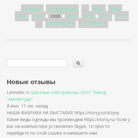
Страницы
« первая
‹ предыдущая
…
3904
3905
3906
3907
3908
3909
3910
3911
3912
…
следующая ›
последняя »
Новые отзывы
Leonelric о
Шахтные электровозы: ООО “Завод
“Амплитуда”
9 мин. 11 сек.
назад
НАША ФАБРИКА НА ВЫСТАВКЕ https://norsy.ru/otzyvy
Какие виды одежды мы производим https://norsy.ru/ Если у
вас на компьютере установлен Skype, то просто
перейдите по этой ссылке и напишите нам