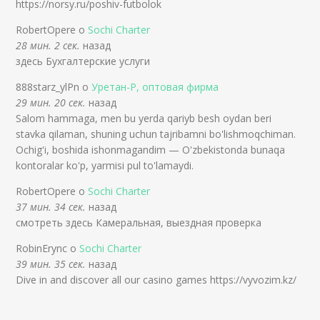
https://norsy.ru/poshiv-futbolok
RobertOpere о
Sochi Charter
28 мин. 2 сек.
назад
здесь Бухгалтерские услуги
888starz_ylPn о
Уретан-Р, оптовая фирма
29 мин. 20 сек.
назад
Salom hammaga, men bu yerda qariyb besh oydan beri
stavka qilaman, shuning uchun tajribamni bo'lishmoqchiman.
Ochig'i, boshida ishonmagandim — O'zbekistonda bunaqa
kontoralar ko'p, yarmisi pul to'lamaydi.
RobertOpere о
Sochi Charter
37 мин. 34 сек.
назад
смотреть здесь Камеральная, выездная проверка
RobinErync о
Sochi Charter
39 мин. 35 сек.
назад
Dive in and discover all our casino games https://vyvozim.kz/