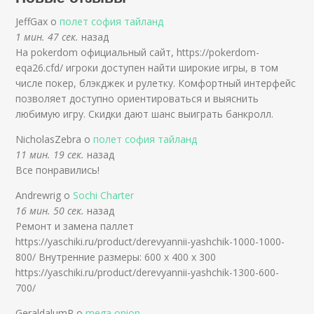
JeffGax о
полет софия тайланд
1 мин. 47 сек.
назад
На pokerdom официальный сайт, https://pokerdom-
eqa26.cfd/ игроки доступен найти широкие игры, в том
числе покер, блэкджек и рулетку. Комфортный интерфейс
позволяет доступно ориентироваться и выяснить
любимую игру. Скидки дают шанс выиграть банкролл.
NicholasZebra о
полет софия тайланд
11 мин. 19 сек.
назад
Все понравились!
Andrewrig о
Sochi Charter
16 мин. 50 сек.
назад
Ремонт и замена паллет
https://yaschiki.ru/product/derevyannii-yashchik-1000-1000-
800/ Внутренние размеры: 600 x 400 x 300
https://yaschiki.ru/product/derevyannii-yashchik-1300-600-
700/
GeraldalumP о
mega onion