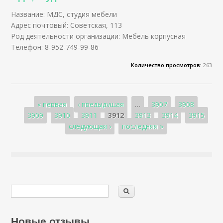
Название: МДС, студия мебели
Адрес почтовый: Советская, 113
Род деятельности организации: Мебель корпусная
Телефон: 8-952-749-99-86
Количество просмотров:
263
Страницы
« первая
‹ предыдущая
…
3907
3908
3909
3910
3911
3912
3913
3914
3915
следующая ›
последняя »
Новые отзывы