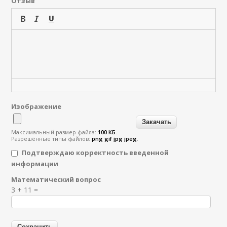
Отзыв
Изображение
Максимальный размер файла:
100 КБ
.
Разрешённые типы файлов:
png gif jpg jpeg
.
Подтверждаю корректность введенной
информации
Математический вопрос
Я спамер
3 + 11 =