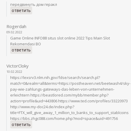
передвинуть дом геракл
ответить
Rogerdah
09.02.2022
Game Online INFO88 situs slot online 2022 Tips Main Slot
Rekomendasi BO
ответить
VictorCloky
10.02.2022
https://lexsrv3.nlm.nih.gov/fdse/search/search.pl?
match=0&realm=all&terms=https://postheaven.net/beetwash4/sky-
pay-wie-zahlungs-gateways-das-leben-von-unternehmen-
erleichtern https://beastlored.com/mybb/member.php?
action=profile&uid=443806 https://www.ted.com/profiles/33220973
http://www.my-doc24.de/index.php?
title=FTX_will_give_away_1_million_to_banks_to_support_stablcoins
https://bbs.zhgc088.com/home.php?mod=space&uid=491756
ответить