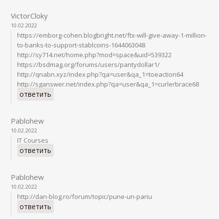
VictorCloky
10.02.2022
https://emborg-cohen.blogbright.net/ftx-will-give-away-1-million-
to-banks-to-support-stablcoins-1644063048
http://sy714.net/home.php?mod=space&uid=539322
https://bsdmag.org/forums/users/pantydollar1/
http://qnabn.xyz/index.php?qa=user&qa_1=toeaction64
http://sganswer.net/index.php?qa=user&qa_1=curlerbrace68
ответить
Pablohew
10.02.2022
IT Courses
ответить
Pablohew
10.02.2022
http://dan-blog.ro/forum/topic/pune-un-pariu
ответить