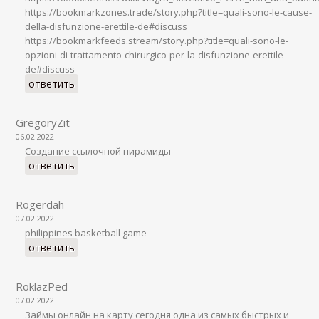
https://bookmarkzones.trade/story.php?title=quali-sono-le-cause-
della-disfunzione-erettile-de#discuss
https://bookmarkfeeds.stream/story.php?title=quali-sono-le-
opzioni-di-trattamento-chirurgico-per-la-disfunzione-erettile-
de#discuss
ответить
GregoryZit
06.02.2022
Создание ссылочной пирамиды
ответить
Rogerdah
07.02.2022
philippines basketball game
ответить
RoklazPed
07.02.2022
Займы онлайн на карту сегодня одна из самых быстрых и