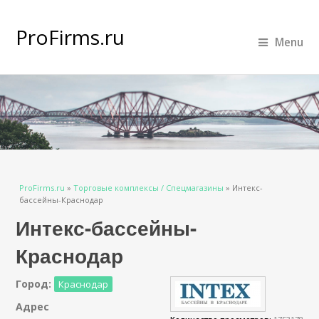
ProFirms.ru
Menu
Вы здесь
ProFirms.ru
»
Торговые комплексы / Спецмагазины
»
Интекс-
бассейны-Краснодар
Интекс-бассейны-
Краснодар
Город:
Краснодар
Адрес