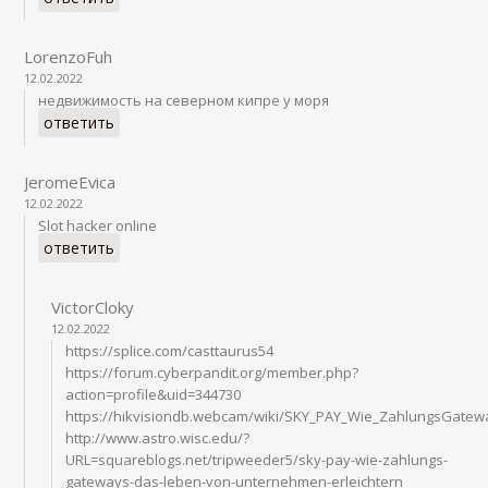
LorenzoFuh
12.02.2022
недвижимость на северном кипре у моря
ответить
JeromeEvica
12.02.2022
Slot hacker online
ответить
VictorCloky
12.02.2022
https://splice.com/casttaurus54
https://forum.cyberpandit.org/member.php?
action=profile&uid=344730
https://hikvisiondb.webcam/wiki/SKY_PAY_Wie_ZahlungsGate
http://www.astro.wisc.edu/?
URL=squareblogs.net/tripweeder5/sky-pay-wie-zahlungs-
gateways-das-leben-von-unternehmen-erleichtern