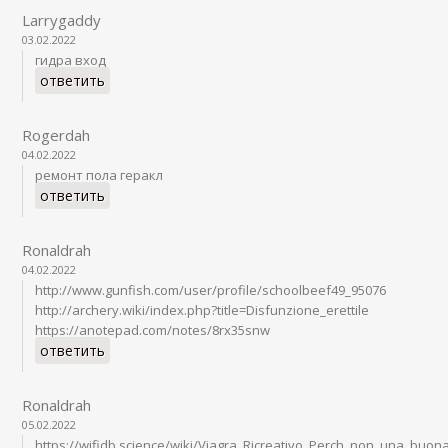
Larrygaddy
03.02.2022
гидра вход
ответить
Rogerdah
04.02.2022
ремонт пола геракл
ответить
Ronaldrah
04.02.2022
http://www.gunfish.com/user/profile/schoolbeef49_95076
http://archery.wiki/index.php?title=Disfunzione_erettile
https://anotepad.com/notes/8rx35snw
ответить
Ronaldrah
05.02.2022
https://wifidb.science/wiki/Viagra_Ricreativo_Perch_non_una_buon