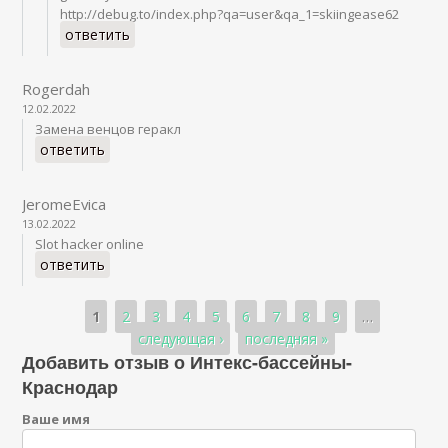
http://debug.to/index.php?qa=user&qa_1=skiingease62
ответить
Rogerdah
12.02.2022
Замена венцов геракл
ответить
JeromeEvica
13.02.2022
Slot hacker online
ответить
Страницы
1
2
3
4
5
6
7
8
9
…
следующая ›
последняя »
Добавить отзыв о Интекс-бассейны-
Краснодар
Ваше имя