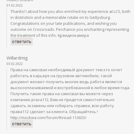
01.02.2022
Thanks! I about how you also enriched my experience at LCS, both
in distinction and a memorable rotate on to Gettysburg.
Congratulations on your late publications, and wishing you
outcome on Crossroads. Perchance you enchanting representing
the treatment of this info: 4g видеокамера
ответить
Willardmig
03.02.2022
Права на самосвал необходимый документ тем кто хочет
работать в карьере на грузовом автомобиле, такой
документ желают получить многие ведь работа является
высокооплачиваемой и востребованной в любое время года.
Получить такие права на самосвал вы можете через
компанию prava112, Вам не придется самостоятельно
сдавать экзамены или собирать справки, всю работу
права112 сделает за клиента. Обращайтесь !
http://mockwa.com/forum/thread-113633/
ответить