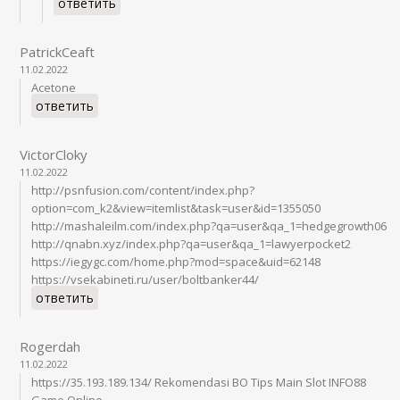
ответить
PatrickCeaft
11.02.2022
Acetone
ответить
VictorCloky
11.02.2022
http://psnfusion.com/content/index.php?
option=com_k2&view=itemlist&task=user&id=1355050
http://mashaleilm.com/index.php?qa=user&qa_1=hedgegrowth06
http://qnabn.xyz/index.php?qa=user&qa_1=lawyerpocket2
https://iegygc.com/home.php?mod=space&uid=62148
https://vsekabineti.ru/user/boltbanker44/
ответить
Rogerdah
11.02.2022
https://35.193.189.134/ Rekomendasi BO Tips Main Slot INFO88
Game Online