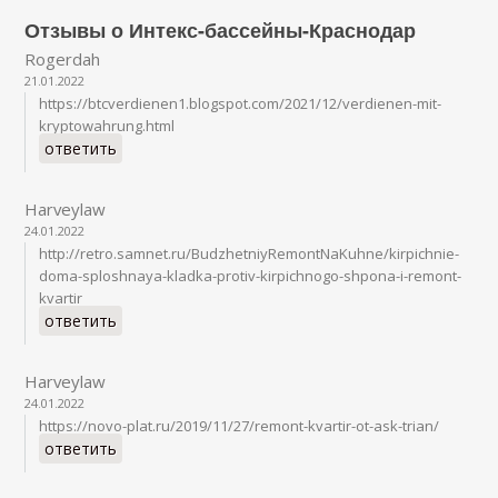
Отзывы о Интекс-бассейны-Краснодар
Rogerdah
21.01.2022
https://btcverdienen1.blogspot.com/2021/12/verdienen-mit-
kryptowahrung.html
ответить
Harveylaw
24.01.2022
http://retro.samnet.ru/BudzhetniyRemontNaKuhne/kirpichnie-
doma-sploshnaya-kladka-protiv-kirpichnogo-shpona-i-remont-
kvartir
ответить
Harveylaw
24.01.2022
https://novo-plat.ru/2019/11/27/remont-kvartir-ot-ask-trian/
ответить