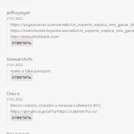
Jeffreylayer
27.01.2022
https://yogaasanas.science/wiki/Un_experto_explica_cmo_ganar_d
https://manchesterclopedia.win/wiki/Un_experto_explica_cmo_gan
http://www.phishtank.com/
ответить
StewartAcifs
27.01.2022
make a fake passport
ответить
Ольга
27.01.2022
Много нового, спасибо о личном кабинете ФСС
https://google.co.jp/url?q=https://cabinet-fss.ru/
ответить
Владислав