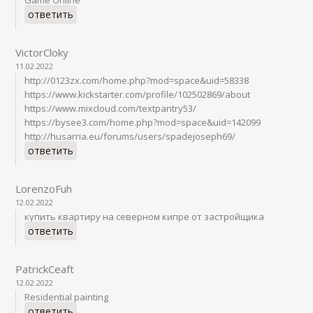
ответить
VictorCloky
11.02.2022
http://0123zx.com/home.php?mod=space&uid=58338
https://www.kickstarter.com/profile/102502869/about
https://www.mixcloud.com/textpantry53/
https://bysee3.com/home.php?mod=space&uid=142099
http://husarria.eu/forums/users/spadejoseph69/
ответить
LorenzoFuh
12.02.2022
купить квартиру на северном кипре от застройщика
ответить
PatrickCeaft
12.02.2022
Residential painting
ответить