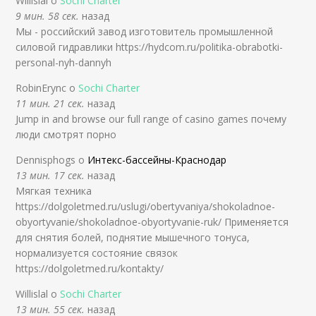
Willislal о
Sochi Charter
9 мин. 58 сек.
назад
Мы - российский завод изготовитель промышленной
силовой гидравлики https://hydcom.ru/politika-obrabotki-
personal-nyh-dannyh
RobinErync о
Sochi Charter
11 мин. 21 сек.
назад
Jump in and browse our full range of casino games почему
люди смотрят порно
Dennisphogs о
Интекс-бассейны-Краснодар
13 мин. 17 сек.
назад
Мягкая техника
https://dolgoletmed.ru/uslugi/obertyvaniya/shokoladnoe-
obyortyvanie/shokoladnoe-obyortyvanie-ruk/ Применяется
для снятия болей, поднятие мышечного тонуса,
нормализуется состояние связок
https://dolgoletmed.ru/kontakty/
Willislal о
Sochi Charter
13 мин. 55 сек.
назад