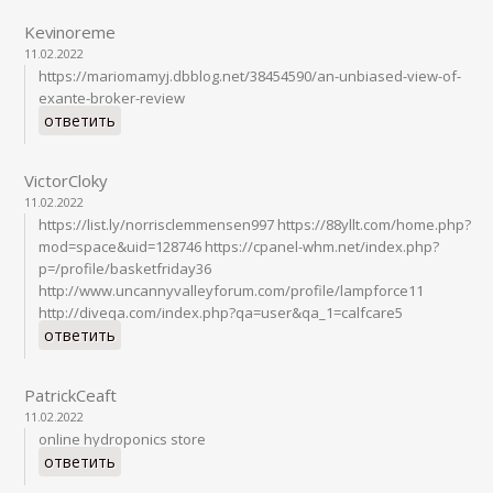
Kevinoreme
11.02.2022
https://mariomamyj.dbblog.net/38454590/an-unbiased-view-of-
exante-broker-review
ответить
VictorCloky
11.02.2022
https://list.ly/norrisclemmensen997 https://88yllt.com/home.php?
mod=space&uid=128746 https://cpanel-whm.net/index.php?
p=/profile/basketfriday36
http://www.uncannyvalleyforum.com/profile/lampforce11
http://diveqa.com/index.php?qa=user&qa_1=calfcare5
ответить
PatrickCeaft
11.02.2022
online hydroponics store
ответить