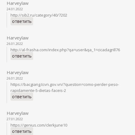
Harveylaw
24.01.2022
http://sib2.ru/category/40/7202
ответить
Harveylaw
26.01.2022
http://al-frasha.com/index.php?qa=user&qa_1=cicadagrill76
ответить
Harveylaw
26.01.2022
https://bacgiang.tcvn.gov.vn/?question=como-perder-peso-
rapidamente-5-dietas-faceis-2
ответить
Harveylaw
27.01.2022
https://genius.com/clerkjune10
ответить