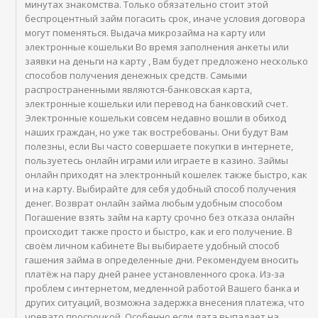
минутах знакомства. Только обязательно стоит этой
беспроцентный займ погасить срок, иначе условия договора
могут поменяться. Выдача микрозайма на карту или
электронные кошельки Во время заполнения анкеты или
заявки на деньги на карту , Вам будет предложено несколько
способов получения денежных средств. Самыми
распространенными являются-банковская карта,
электронные кошельки или перевод на банковский счет.
Электронные кошельки совсем недавно вошли в обиход
наших граждан, но уже так востребованы. Они будут Вам
полезны, если Вы часто совершаете покупки в интернете,
пользуетесь онлайн играми или играете в казино. Займы
онлайн приходят на электронный кошелек также быстро, как
и на карту. Выбирайте для себя удобный способ получения
денег. Возврат онлайн займа любым удобным способом
Погашениe взять займ на карту срочно без отказа онлайн
происходит также просто и быстро, как и его получение. В
своём личном кабинете Вы выбираете удобный способ
гашения займа в определенные дни. Рекомендуем вносить
платёж на пару дней ранее установленного срока. Из-за
проблем с интернетом, медленной работой Вашего банка и
других ситуаций, возможна задержка внесения платежа, что
чревато просрочкой. Особенно если дата выпадает на