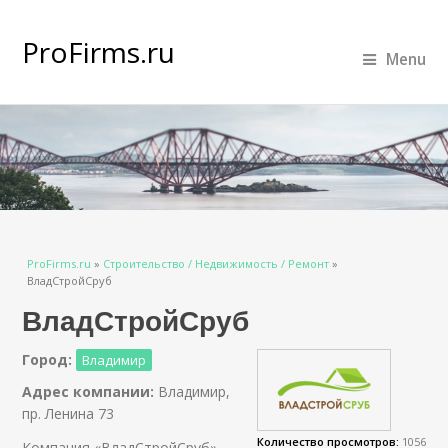
ProFirms.ru
Menu
Вы здесь
ProFirms.ru
»
Строительство / Недвижимость / Ремонт
»
ВладСтройСруб
ВладСтройСруб
Город:
Владимир
Адрес компании:
Владимир,
пр. Ленина 73
Количество просмотров:
1056
Компания «ВладСтройСруб»