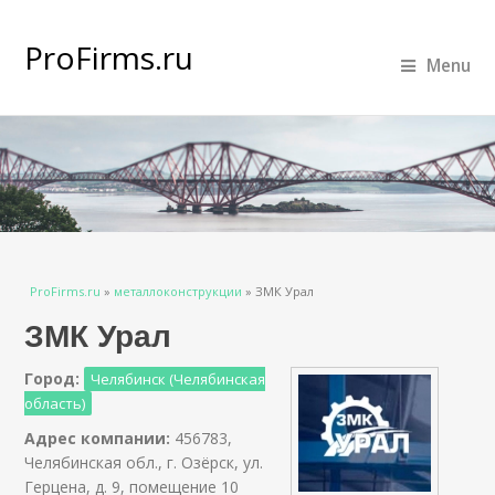
ProFirms.ru
Menu
Вы здесь
ProFirms.ru
»
металлоконструкции
»
ЗМК Урал
ЗМК Урал
Город:
Челябинск (Челябинская
область)
Адрес компании:
456783,
Челябинская обл., г. Озёрск, ул.
Герцена, д. 9, помещение 10