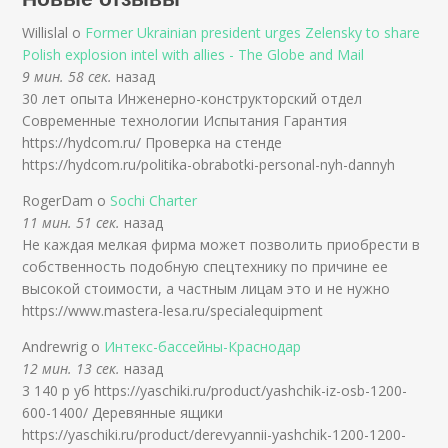
Willislal о
Former Ukrainian president urges Zelensky to share
Polish explosion intel with allies - The Globe and Mail
9 мин. 58 сек.
назад
30 лет опыта Инженерно-конструкторский отдел
Современные технологии Испытания Гарантия
https://hydcom.ru/ Проверка на стенде
https://hydcom.ru/politika-obrabotki-personal-nyh-dannyh
RogerDam о
Sochi Charter
11 мин. 51 сек.
назад
Не каждая мелкая фирма может позволить приобрести в
собственность подобную спецтехнику по причине ее
высокой стоимости, а частным лицам это и не нужно
https://www.mastera-lesa.ru/specialequipment
Andrewrig о
Интекс-бассейны-Краснодар
12 мин. 13 сек.
назад
3 140 р уб https://yaschiki.ru/product/yashchik-iz-osb-1200-
600-1400/ Деревянные ящики
https://yaschiki.ru/product/derevyannii-yashchik-1200-1200-