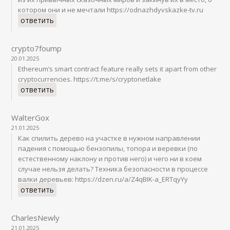
котором они и не мечтали https://odnazhdyvskazke-tv.ru
ответить
crypto7foump
20.01.2025
Ethereum’s smart contract feature really sets it apart from other
cryptocurrencies. https://t.me/s/cryptonetlake
ответить
WalterGox
21.01.2025
Как спилить дерево на участке в нужном направлении
падения с помощью бензопилы, топора и веревки (по
естественному наклону и против него) и чего ни в коем
случае нельзя делать? Техника безопасности в процессе
валки деревьев: https://dzen.ru/a/Z4qBIK-a_ERTqyYy
ответить
CharlesNewly
21.01.2025