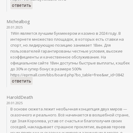
ответить
Michealbog
20.01.2025
1Win является лучшим букмекером и казино в 2024 году. В
интернете множество площадок, в которых есть ставки на
спорт, но лидирующую позицию занимает 1Вин. Для
пользователей гарантированы честные условия, высокие
коэффициенты и качественное обслуживание. На
официальном сайте 1Вин доступны быстрые выплаты, кэшбек
до 30% и супер бонус в размере 500%
https://eprmall.com/bbs/board.php?bo_table=free&wr_id=3842
ответить
HaroldDeath
20.01.2025
В основе сюжета лежит необычная концепция двух миров —
сказочного и реального. Всё начинается в волшебной стране,
где Злая Королева, устав от счастья и благополучия своих
соседей, накладывает страшное проклятие, вырвав героев
из их привычных сказочных миров и закинув их в место, о