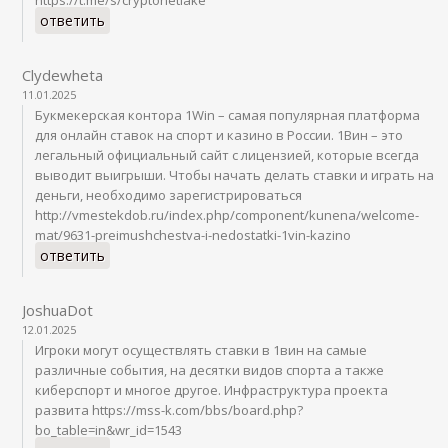
ответить
Clydewheta
11.01.2025
Букмекерская контора 1Win – самая популярная платформа
для онлайн ставок на спорт и казино в России. 1Вин – это
легальный официальный сайт с лицензией, которые всегда
выводит выигрыши. Чтобы начать делать ставки и играть на
деньги, необходимо зарегистрироваться
http://vmestekdob.ru/index.php/component/kunena/welcome-
mat/9631-preimushchestva-i-nedostatki-1vin-kazino
ответить
JoshuaDot
12.01.2025
Игроки могут осуществлять ставки в 1вин на самые
различные события, на десятки видов спорта а также
киберспорт и многое другое. Инфраструктура проекта
развита https://mss-k.com/bbs/board.php?
bo_table=in&wr_id=1543