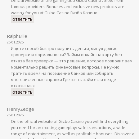
Official website of the gaming club Gizbo Casino . Slots from
famous providers. Bonuses and exclusive new products are
waiting for you at Gizbo Casino Гизбо Казино
ответить
RalphBlile
25.01.2025
Ищете способ быстро получить деньги, минуя долгие
проверки и формальности? Займы онлайн на карту без
отказа без проверки — это решение, которое позволит вам
моментально решить финансовые вопросы. Не нужно
тратить время на посещение банков или собирать
многочисленные справки Где взять займ если везде
отказывают
ответить
HenryZedge
25.01.2025
On the official website of Gizbo Casino you will find everything
you need for an exciting gameplay: safe transactions, a wide
range of entertainment, as well as profitable bonuses. Discover a