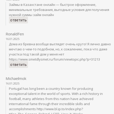
Займы в Казахстане онлайн — быстрое оформление,
минимальные требования, выгодные условия для получения
нужной суммы займ онлайн
ответить
RonaldFen
16.01.2025
Дома из бревна вообще выглядят очень круто! Я лично давно
мечтаю о чем-то подобном, но, к сожалению, пока что даже
участка под такой дом у меня нет
https://www.smetdlysmet.ru/forum/viewtopic.php?p=31213
ответить
Michaelmok
16.01.2025
Portugal has long been a country known for producing
exceptional talent in the world of sports. With a rich history in
football, many athletes from this nation have achieved
international fame through their incredible skills and
accomplishments http://www.bl.ip.to/index.php?
title=_The_Science_Behind_LGPT:_How_It_Works