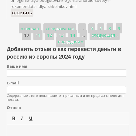
prilogenie-dlya-podgotovki-k-ege-na-android-sovety-i-
rekomendatsii-dlya-shkolnikov.html
ответить
Страницы
« первая
‹ предыдущая
…
6
7
8
9
10
11
12
13
14
…
следующая ›
последняя »
Добавить отзыв о как перевести деньги в
россию из европы 2024 году
Ваше имя
E-mail
Содержание этого поля является приватным и не предназначено для
показа.
Отзыв