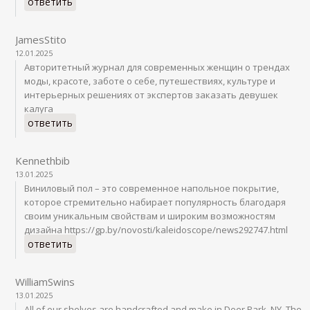
ответить
JamesStito
12.01.2025
Авторитетный журнал для современных женщин о трендах
моды, красоте, заботе о себе, путешествиях, культуре и
интерьерных решениях от экспертов заказать девушек
калуга
ответить
Kennethbib
13.01.2025
Виниловый пол – это современное напольное покрытие,
которое стремительно набирает популярность благодаря
своим уникальным свойствам и широким возможностям
дизайна https://gp.by/novosti/kaleidoscope/news292747.html
ответить
WilliamSwins
13.01.2025
All of our shelves are handcrafted and make in Deer Park, NY. The