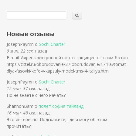
Новые отзывы
JosephPaymn о
Sochi Charter
9 мин. 22 сек.
назад
E-mail: Адрес электронной почты защищен от спам-ботов
https://zittel.ru/oborudovanie/37-oborudovanie/174-avtomat-
dlya-fasovki-kofe-v-kapsuly-model-tms-4-italiya.html
JosephPaymn о
Sochi Charter
12 мин. 37 сек.
назад
Но не знаете с чего начать?
ShannonBam о
полет софия тайланд
16 мин. 48 сек.
назад
Это интересно. Подскажите, где я могу об этом
прочитать?