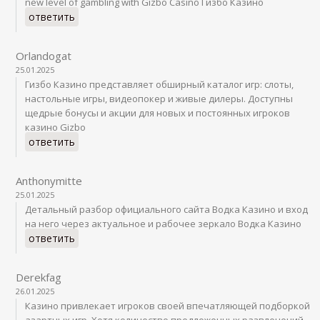
new level of gambling with Gizbo Casino Гизбо Казино
ответить
Orlandogat
25.01.2025
Гизбо Казино представляет обширный каталог игр: слоты,
настольные игры, видеопокер и живые дилеры. Доступны
щедрые бонусы и акции для новых и постоянных игроков
казино Gizbo
ответить
Anthonymitte
25.01.2025
Детальный разбор официального сайта Водка Казино и вход
на него через актуальное и рабочее зеркало Водка Казино
ответить
Derekfag
26.01.2025
Казино привлекает игроков своей впечатляющей подборкой
азартных игр. Хотя количество предложенных развлечений