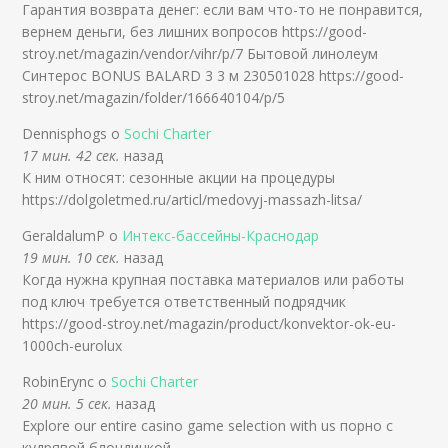
Гарантия возврата денег: если вам что-то не понравится,
вернем деньги, без лишних вопросов https://good-
stroy.net/magazin/vendor/vihr/p/7 Бытовой линолеум
Синтерос BONUS BALARD 3 3 м 230501028 https://good-
stroy.net/magazin/folder/166640104/p/5
Dennisphogs о
Sochi Charter
17 мин. 42 сек.
назад
К ним относят: сезонные акции на процедуры
https://dolgoletmed.ru/articl/medovyj-massazh-litsa/
GeraldalumP о
Интекс-бассейны-Краснодар
19 мин. 10 сек.
назад
Когда нужна крупная поставка материалов или работы
под ключ требуется ответственный подрядчик
https://good-stroy.net/magazin/product/konvektor-ok-eu-
1000ch-eurolux
RobinErync о
Sochi Charter
20 мин. 5 сек.
назад
Explore our entire casino game selection with us порно с
кудрявой блондинкой