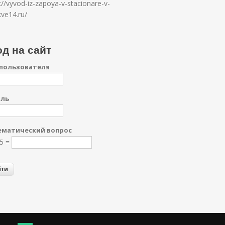
://vyvod-iz-zapoya-v-stacionare-v-
ve14.ru/
д на сайт
пользователя
оль
матический вопрос
15 =