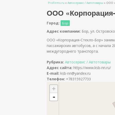
Вы здесь
ProFirms.ru
»
Автосервис / Автотовары
»
ООО «
ООО «Корпорация-
Город:
Бор
Адрес компании:
Бор, ул. Островско
ООО «Корпорация-Стекло-Бор» занима
пассажирских автобусов, а с начала 2
междугороднего транспорта.
Рубрика:
Автосервис / Автотовары
Адрес сайта:
https://www.ksb-nn.ru/
E-mail:
ksb-nn@yandex.ru
Телефон:
+78315927733
+
-