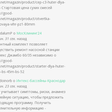
.net/magazin/product/cep-c3-huter-dlya-
5 Стартовая цена сухих смесей
://good-
.net/magazin/product/otvertka-
tovaya-vihr-pz1-80mm
ldalumP о
МосКлининг24
н. 31 сек.
назад
нтный комплект позволяет
ествить ремонт насосной станции
екс Джамбо 60/35 независимо о
://good-
.net/magazin/product/starter-dlya-huter-
5-bs-45m-bs-52
rdoinorb о
Интекс-бассейны-Краснодар
н. 23 сек.
назад
 учитывает симптомы, риски, анамнез
мейную ситуацию, чтобы предложить
одящую программу. Получить
лнительную информацию -