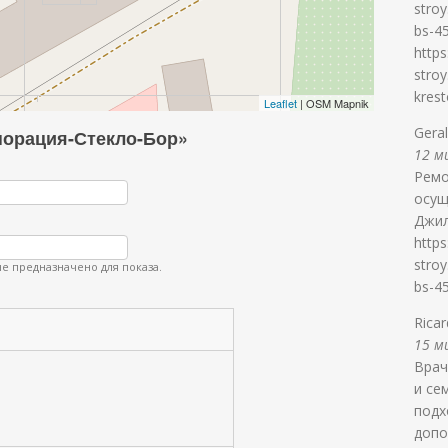
stroy
bs-4
https
stroy
kres
Leaflet
| OSM Mapnik
Gera
порация-Стекло-Бор»
12 ми
Ремо
осущ
Джил
https
stroy
е предназначено для показа.
bs-4
Rica
15 ми
Врач
и се
подх
допо