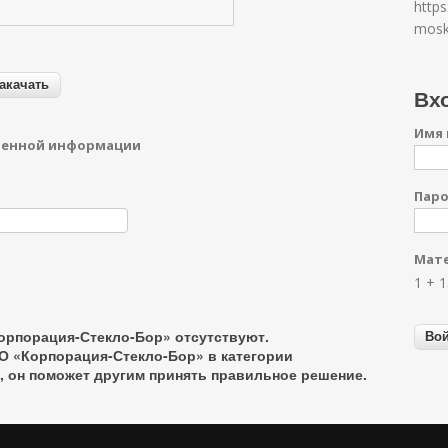
https
mosk
Вхо
Имя 
денной информации
Пар
Мате
1 + 
орпорация-Стекло-Бор» отсутствуют.
О «Корпорация-Стекло-Бор» в категории
, он поможет другим принять правильное решение.