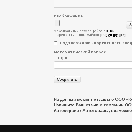
Изображение
Максимальный размер файла:
100 КБ
.
Разрешённые типы файлов:
png gif jpg jpeg
.
Подтверждаю корректность вве
Математический вопрос
Я спамер
1 + 0 =
На данный момент отзывы о ООО «К
Напишите Ваш отзыв о компании ОО
Автосервис / Автотовары
, возможно