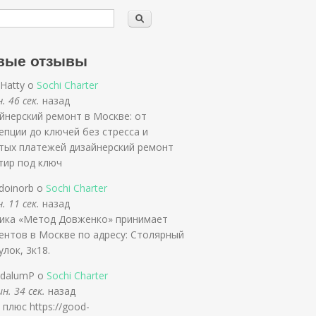
вые отзывы
sHatty о
Sochi Charter
. 46 сек.
назад
йнерский ремонт в Москве: от
епции до ключей без стресса и
тых платежей дизайнерский ремонт
тир под ключ
rdoinorb о
Sochi Charter
. 11 сек.
назад
ика «Метод Довженко» принимает
ентов в Москве по адресу: Столярный
улок, 3к18.
ldalumP о
Sochi Charter
н. 34 сек.
назад
 плюс https://good-