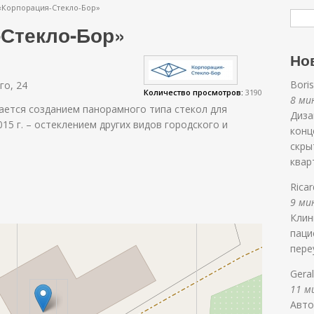
Корпорация-Стекло-Бор»
Стекло-Бор»
Но
Bori
го, 24
Количество просмотров:
3190
8 мин
ется созданием панорамного типа стекол для
Диза
015 г. – остеклением других видов городского и
конц
скры
квар
Rica
9 мин
Клин
паци
пере
Gera
11 ми
Авто