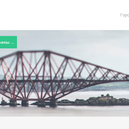
Гор
ны ...