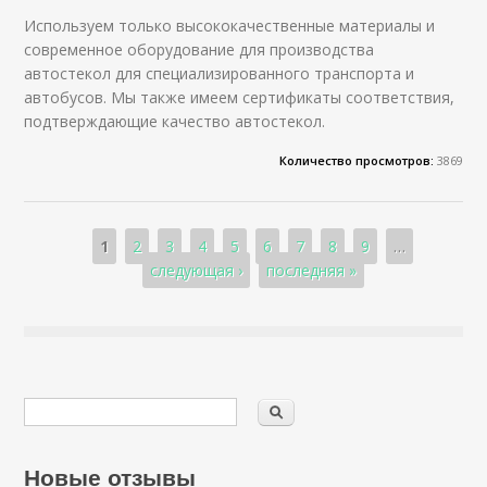
Используем только высококачественные материалы и
современное оборудование для производства
автостекол для специализированного транспорта и
автобусов. Мы также имеем сертификаты соответствия,
подтверждающие качество автостекол.
Количество просмотров:
3869
Страницы
1
2
3
4
5
6
7
8
9
…
следующая ›
последняя »
Новые отзывы