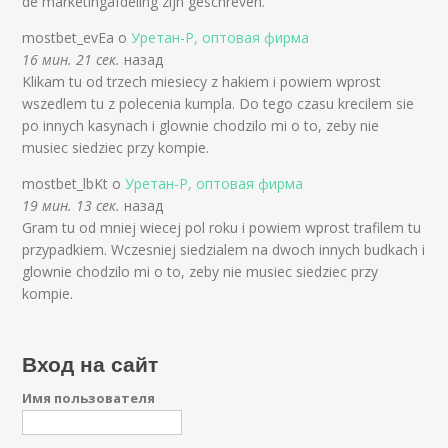
de marketingafdeling zijn geschreven.
mostbet_evEa о
Уретан-Р, оптовая фирма
16 мин. 21 сек.
назад
Klikam tu od trzech miesiecy z hakiem i powiem wprost
wszedlem tu z polecenia kumpla. Do tego czasu krecilem sie
po innych kasynach i glownie chodzilo mi o to, zeby nie
musiec siedziec przy kompie.
mostbet_lbKt о
Уретан-Р, оптовая фирма
19 мин. 13 сек.
назад
Gram tu od mniej wiecej pol roku i powiem wprost trafilem tu
przypadkiem. Wczesniej siedzialem na dwoch innych budkach i
glownie chodzilo mi o to, zeby nie musiec siedziec przy
kompie.
Вход на сайт
Имя пользователя