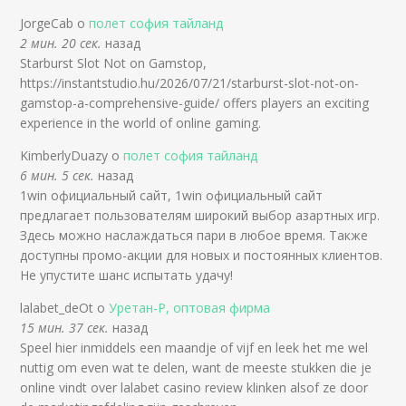
JorgeCab о
полет софия тайланд
2 мин. 20 сек.
назад
Starburst Slot Not on Gamstop,
https://instantstudio.hu/2026/07/21/starburst-slot-not-on-
gamstop-a-comprehensive-guide/ offers players an exciting
experience in the world of online gaming.
KimberlyDuazy о
полет софия тайланд
6 мин. 5 сек.
назад
1win официальный сайт, 1win официальный сайт
предлагает пользователям широкий выбор азартных игр.
Здесь можно наслаждаться пари в любое время. Также
доступны промо-акции для новых и постоянных клиентов.
Не упустите шанс испытать удачу!
lalabet_deOt о
Уретан-Р, оптовая фирма
15 мин. 37 сек.
назад
Speel hier inmiddels een maandje of vijf en leek het me wel
nuttig om even wat te delen, want de meeste stukken die je
online vindt over lalabet casino review klinken alsof ze door