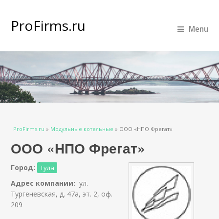
ProFirms.ru
Menu
Вы здесь
ProFirms.ru
»
Модульные котельные
»
ООО «НПО Фрегат»
ООО «НПО Фрегат»
Город:
Тула
Адрес компании:
ул.
Тургеневская, д. 47а, эт. 2, оф.
209