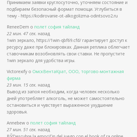
Принимаем заявки круглосуточно, уточняем состояние и
подбираем безопасный формат помощи. Углубиться в
тему - https://kodirovanie-ot-alkogolizma-odintsovo2.ru
ReneeDem о
полет софия тайланд
22 мин. 47 сек.
назад
1win зеркало, https://1win-qbf69.cfd/ гарантирует доступ к
ресурсу даже при блокировках. Данная реплика облегчает
ставочникам возобновлять свои ставки. Не пропустите
1win зеркало для удобства игры.
Victorexify о
ОмскВентаКрат, ООО, торгово-монтажная
фирма
23 мин. 15 сек.
назад
Вывод из запоя необходим, когда человек несколько
дней употребляет алкоголь, не может самостоятельно
остановиться и чувствует выраженное ухудшение
здоровья.
Annebew о
полет софия тайланд
27 мин. 51 сек.
назад
ВЎDescubre la emociГіn del juego con el book of ra online