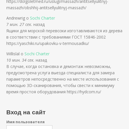
https://dolgoletmed.ru/uslugi/massazh/antitsellyulitnyj-
massazh/obshhij-antitsellyulitnyj-massazh/
Andrewrig о
Sochi Charter
7 мин. 27 сек.
назад
Ящики для морской перевозки изготавливаются из дерева
в соответствии с требованиями ГОСТ 15846-2002
https://yaschiki.ru/upakovku-v-termousadku/
Willislal о
Sochi Charter
10 мин. 34 сек.
назад
В случае, когда остановка и демонтаж невозможны,
предусмотрена услуга выезда специалиста для замера
параметров непосредственно на месте использования с
помощью 3D-сканирования, чтобы свести к минимуму
время простоя оборудования https://hydcom.ru/
Вход на сайт
Имя пользователя